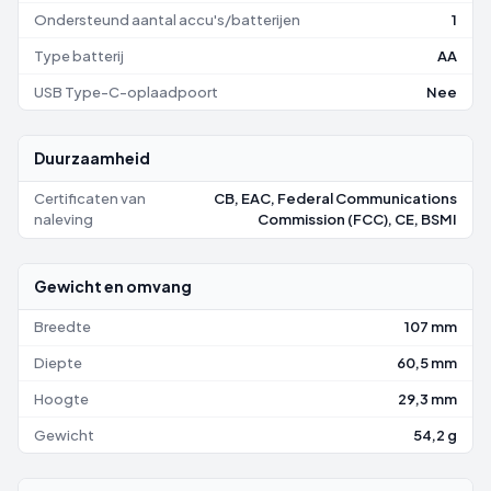
Ondersteund aantal accu's/batterijen
1
Type batterij
AA
USB Type-C-oplaadpoort
Nee
Duurzaamheid
Certificaten van
CB, EAC, Federal Communications
naleving
Commission (FCC), CE, BSMI
Gewicht en omvang
Breedte
107 mm
Diepte
60,5 mm
Hoogte
29,3 mm
Gewicht
54,2 g