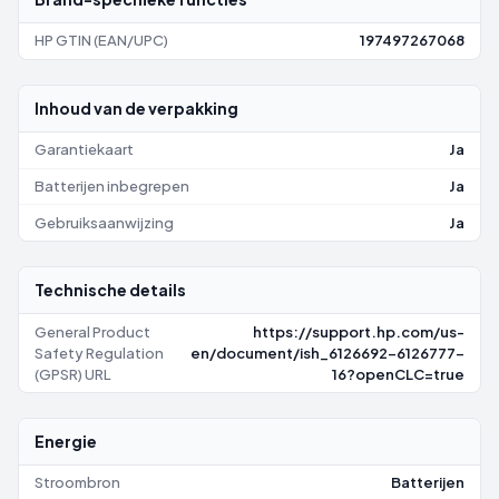
HP GTIN (EAN/UPC)
197497267068
Inhoud van de verpakking
Garantiekaart
Ja
Batterijen inbegrepen
Ja
Gebruiksaanwijzing
Ja
Technische details
General Product
https://support.hp.com/us-
Safety Regulation
en/document/ish_6126692-6126777-
(GPSR) URL
16?openCLC=true
Energie
Stroombron
Batterijen