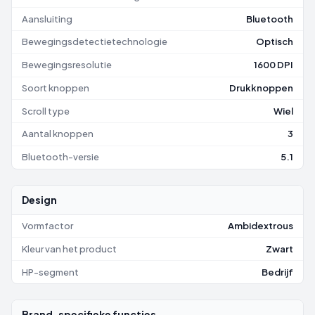
Aansluiting
Bluetooth
Bewegingsdetectietechnologie
Optisch
Bewegingsresolutie
1600 DPI
Soort knoppen
Drukknoppen
Scroll type
Wiel
Aantal knoppen
3
Bluetooth-versie
5.1
Design
Vormfactor
Ambidextrous
Kleur van het product
Zwart
HP-segment
Bedrijf
Brand-specifieke functies