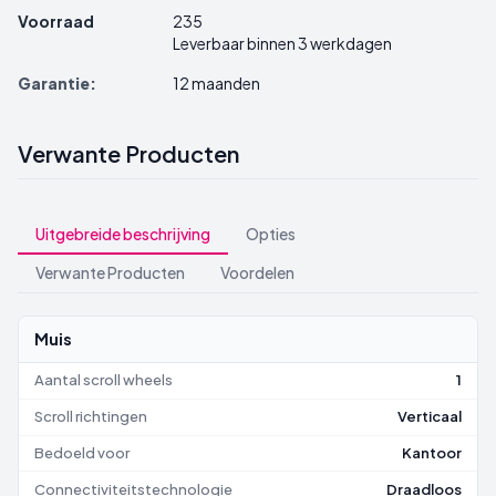
Voorraad
235
Leverbaar binnen 3 werkdagen
Garantie:
12 maanden
Verwante Producten
Uitgebreide beschrijving
Opties
Verwante Producten
Voordelen
Muis
Aantal scroll wheels
1
Scroll richtingen
Verticaal
Bedoeld voor
Kantoor
Connectiviteitstechnologie
Draadloos