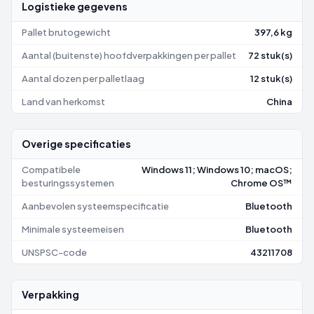
Logistieke gegevens
Pallet brutogewicht
397,6 kg
Aantal (buitenste) hoofdverpakkingen per pallet
72 stuk(s)
Aantal dozen per palletlaag
12 stuk(s)
Land van herkomst
China
Overige specificaties
Compatibele
Windows 11; Windows 10; macOS;
besturingssystemen
Chrome OS™
Aanbevolen systeemspecificatie
Bluetooth
Minimale systeemeisen
Bluetooth
UNSPSC-code
43211708
Verpakking