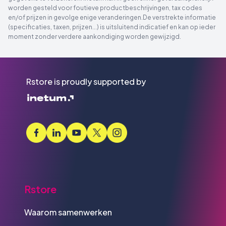
worden gesteld voor foutieve productbeschrijvingen, tax codes
en/of prijzen in gevolge enige veranderingen.De verstrekte informatie
(specificaties, taxen, prijzen...) is uitsluitend indicatief en kan op ieder
moment zonder verdere aankondiging worden gewijzigd.
Rstore is proudly supported by
Rstore
Waarom samenwerken