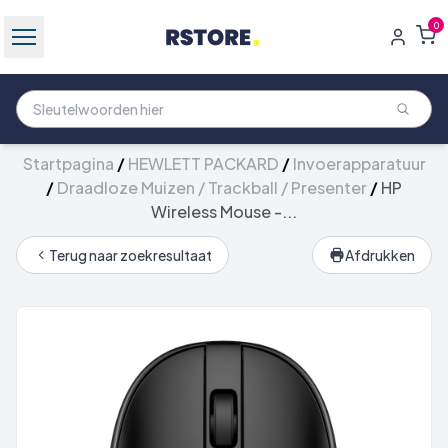
0
Startpagina
/
HEWLETT PACKARD
/
Invoerapparatuur
/
Draadloze Muizen / Trackball / Presenter
/
HP
Wireless Mouse -...
Terug naar zoekresultaat
Afdrukken