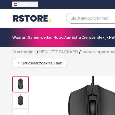
Nederlands
Waarom Samenwerken
Nood Aan Extra Diensten
Bekijk He
Startpagina
/
HEWLETT PACKARD
/
Invoerapparatuu
Terug naar zoekresultaat