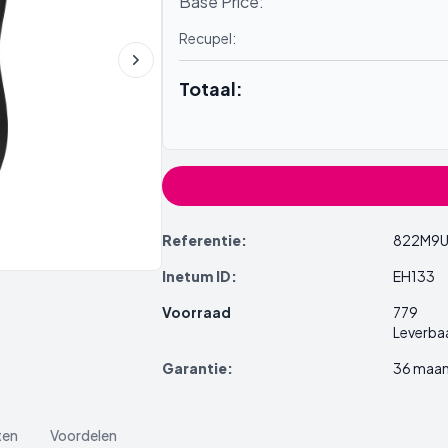
Base Price:
Recupel:
Totaal:
Referentie:
822M9
Inetum ID:
EH133
Voorraad
779
Leverba
Garantie:
36 maa
ten
Voordelen