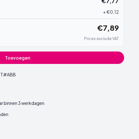
€7,77
+ €0,12
€7,89
Prices exclude VAT
Toevoegen
UT#ABB
ar binnen 3 werkdagen
nden