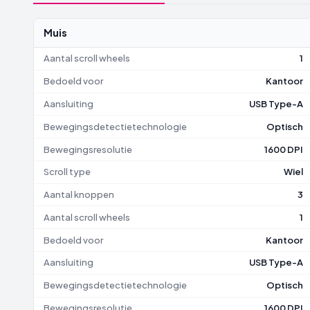
Muis
Aantal scroll wheels
1
Bedoeld voor
Kantoor
Aansluiting
USB Type-A
Bewegingsdetectietechnologie
Optisch
Bewegingsresolutie
1600 DPI
Scroll type
Wiel
Aantal knoppen
3
Aantal scroll wheels
1
Bedoeld voor
Kantoor
Aansluiting
USB Type-A
Bewegingsdetectietechnologie
Optisch
Bewegingsresolutie
1600 DPI