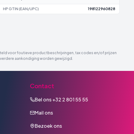
HP GTIN (EAN/UPC)
198122960828
eld voor foutieve productbeschrijvingen, tax codes en/of prijzen
der verdere aankondiging worden gewijzigd.
Contact
Bel ons
+32 2 801 55 55
Mail ons
Bezoek ons