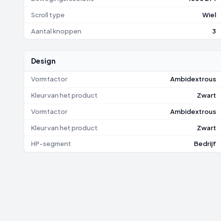
Scroll type
Wiel
Aantal knoppen
3
Design
Vormfactor
Ambidextrous
Kleur van het product
Zwart
Vormfactor
Ambidextrous
Kleur van het product
Zwart
HP-segment
Bedrijf