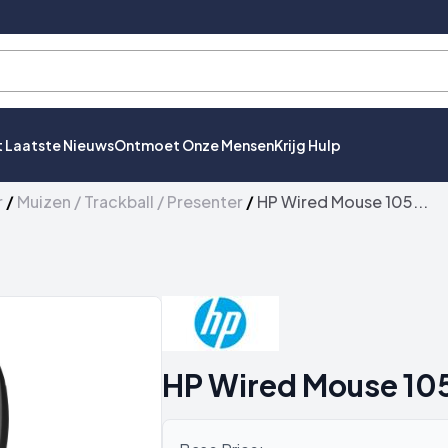
t Laatste Nieuws
Ontmoet Onze Mensen
Krijg Hulp
r
/
Muizen / Trackball / Presenter
/
HP Wired Mouse 105...
HP Wired Mouse 105