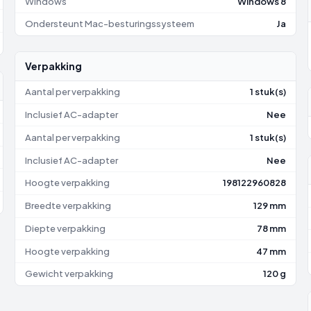
Windows
Windows 8
Ondersteunt Mac-besturingssysteem
Ja
Verpakking
Aantal per verpakking
1 stuk(s)
Inclusief AC-adapter
Nee
Aantal per verpakking
1 stuk(s)
Inclusief AC-adapter
Nee
Hoogte verpakking
198122960828
Breedte verpakking
129 mm
Diepte verpakking
78 mm
Hoogte verpakking
47 mm
Gewicht verpakking
120 g