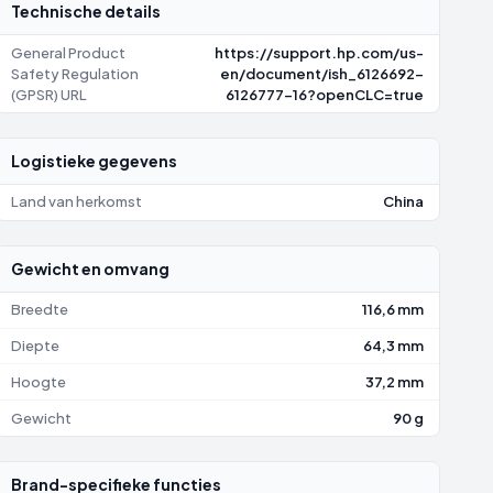
Technische details
General Product
https://support.hp.com/us-
Safety Regulation
en/document/ish_6126692-
(GPSR) URL
6126777-16?openCLC=true
Logistieke gegevens
Land van herkomst
China
Gewicht en omvang
Breedte
116,6 mm
Diepte
64,3 mm
Hoogte
37,2 mm
Gewicht
90 g
Brand-specifieke functies