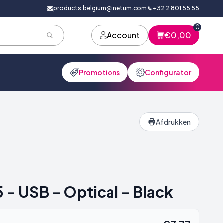
products.belgium@inetum.com
+32 2 801 55 55
0
Account
€0,00
Promotions
Configurator
Afdrukken
 - USB - Optical - Black