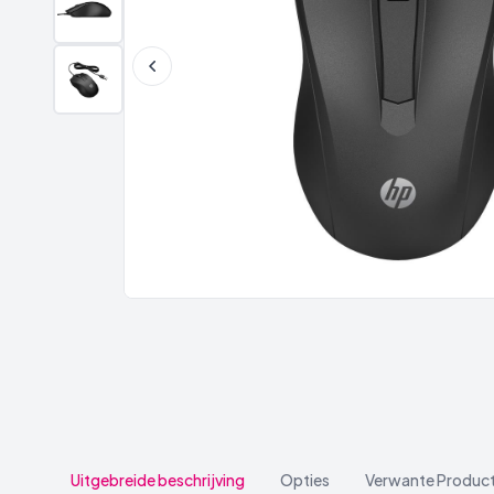
Uitgebreide beschrijving
Opties
Verwante Produc