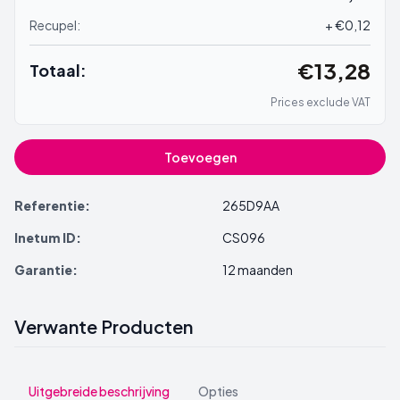
Recupel:
+ €0,12
€13,28
Totaal:
Prices exclude VAT
Toevoegen
Referentie:
265D9AA
Inetum ID:
CS096
Garantie:
12 maanden
Verwante Producten
Uitgebreide beschrijving
Opties