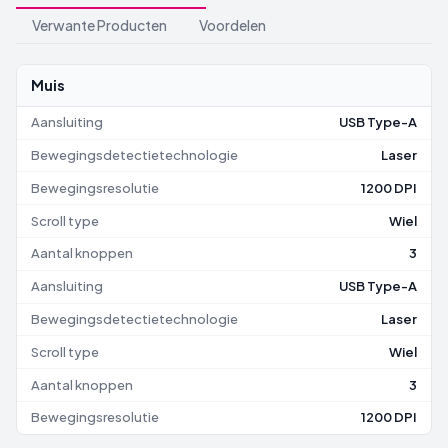
Verwante Producten
Voordelen
Muis
Aansluiting
USB Type-A
Bewegingsdetectietechnologie
Laser
Bewegingsresolutie
1200 DPI
Scroll type
Wiel
Aantal knoppen
3
Aansluiting
USB Type-A
Bewegingsdetectietechnologie
Laser
Scroll type
Wiel
Aantal knoppen
3
Bewegingsresolutie
1200 DPI