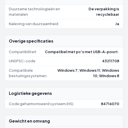
Duurzame technologieën en
De verpakking is
materialen
recyclebaar
Naleving van duurzaamheid
Ja
Overige specificaties
Compatibiliteit
Compatibel met pc's met USB-A-poort.
UNSPSC-code
43211708
Compatibele
Windows 7; Windows 11; Windows
besturingssystemen
10; Windows 8
Logistieke gegevens
Code geharmoniseerd systeem (HS)
84716070
Gewicht en omvang