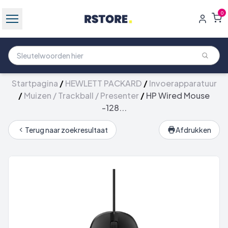
0
Startpagina
/
HEWLETT PACKARD
/
Invoerapparatuur
/
Muizen / Trackball / Presenter
/
HP Wired Mouse
-128...
Terug naar zoekresultaat
Afdrukken