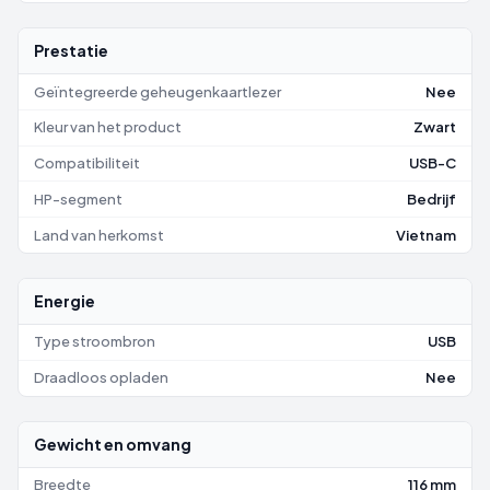
Prestatie
Geïntegreerde geheugenkaartlezer
Nee
Kleur van het product
Zwart
Compatibiliteit
USB-C
HP-segment
Bedrijf
Land van herkomst
Vietnam
Energie
Type stroombron
USB
Draadloos opladen
Nee
Gewicht en omvang
Breedte
116 mm