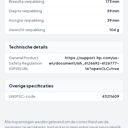
Breedte verpakking
173 mm
Diepte verpakking
59 mm
Hoogte verpakking
39 mm
Gewicht verpakking
104 g
Technische details
General Product
https://support.hp.com/us-
Safety Regulation
en/document/ish_6126692-6126777-
(GPSR) URL
16?openCLC=true
Overige specificaties
UNSPSC-code
43211609
Alle inspanningen werden geleverd om de correctheid van de
gegevens te verzekeren. Inetum kan in geen enkel geval aansprakelijk