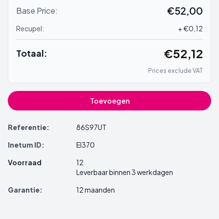
€52,00
Base Price:
Recupel:
+ €0,12
€52,12
Totaal:
Prices exclude VAT
Toevoegen
Referentie:
86S97UT
Inetum ID:
EI370
Voorraad
12
Leverbaar binnen 3 werkdagen
Garantie:
12 maanden