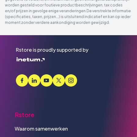
worden gesteld voor foutieve productbeschrijvingen, tax codes
en/of prijzen in gevolge enige veranderingen.De verstrekte informatie
(specificaties, taxen, prijzen...) is uitsluitend indicatief en kan op ieder
moment zonder verdere aankondiging worden gewijzigd.
Rstore is proudly supported by
Rstore
Waarom samenwerken