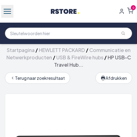
0
Startpagina
/
HEWLETT PACKARD
/
Communicatie en
Netwerkproducten
/
USB & FireWire hubs
/
HP USB-C
Travel Hub...
Terug naar zoekresultaat
Afdrukken