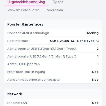
Uitgebreide beschrijving
Opties
Verwante Producten
Voordelen
Poorten & interfaces
Connectiviteitstechnologie
Docking
Hostinterface
USB 3.2 Gen 1 (3.1 Gen 1) Type-C
Aantal poorten USB 3.2 Gen 1 (3.1 Gen 1) Type A
2
Aantal poortenUSB 3.2 Gen 1 (3.1 Gen 1) Type C
1
Aantal HDMI-poorten
1
Microfoon, line-in ingang
Nee
Aansluiting voor netstroomadapter
Nee
Netwerk
Ethernet LAN
Nee