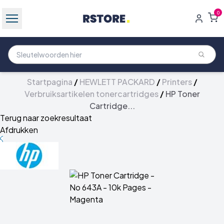
0
Startpagina
/
HEWLETT PACKARD
/
Printers
/
Verbruiksartikelen tonercartridges
/
HP Toner
Cartridge...
Terug naar zoekresultaat
Afdrukken