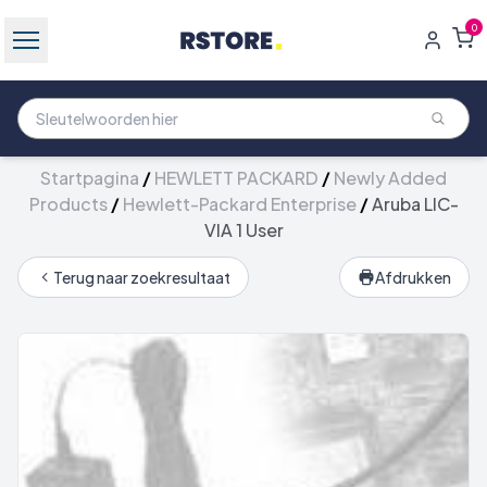
0
Startpagina
/
HEWLETT PACKARD
/
Newly Added
Products
/
Hewlett-Packard Enterprise
/
Aruba LIC-
VIA 1 User
Terug naar zoekresultaat
Afdrukken