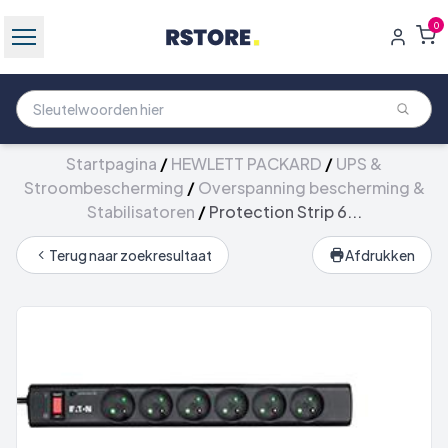
0
Startpagina
/
HEWLETT PACKARD
/
UPS &
Stroombescherming
/
Overspanning bescherming &
Stabilisatoren
/
Protection Strip 6...
Terug naar zoekresultaat
Afdrukken