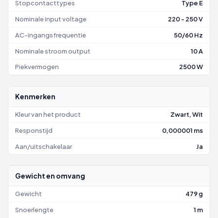
Stopcontacttypes
Type E
Nominale input voltage
220 - 250 V
AC-ingangsfrequentie
50/60 Hz
Nominale stroom output
10 A
Piekvermogen
2500 W
Kenmerken
Kleur van het product
Zwart, Wit
Responstijd
0,000001 ms
Aan/uitschakelaar
Ja
Gewicht en omvang
Gewicht
479 g
Snoerlengte
1 m