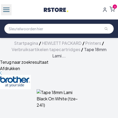
0
Startpagina
/
HEWLETT PACKARD
/
Printers
/
Verbruiksartikelen tapecartridges
/
Tape 18mm
Lami...
Terug naar zoekresultaat
Afdrukken