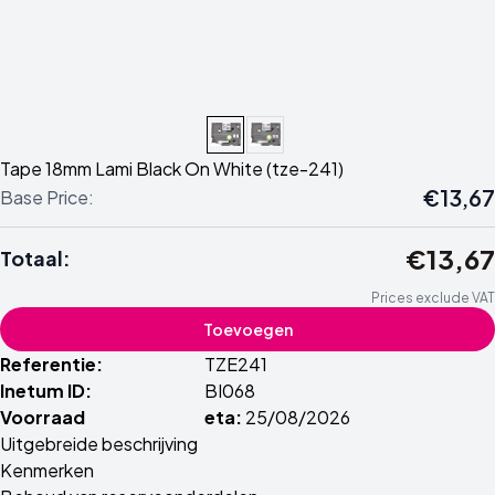
Tape 18mm Lami Black On White (tze-241)
€13,67
Base Price:
€13,67
Totaal:
Prices exclude VAT
Toevoegen
Referentie:
TZE241
Inetum ID:
BI068
Voorraad
eta:
25/08/2026
Uitgebreide beschrijving
Kenmerken