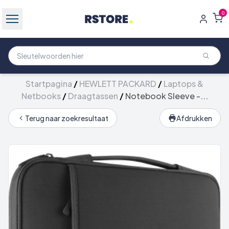
0
Startpagina
/
HEWLETT PACKARD
/
Laptops &
Netbooks
/
Draagtassen
/
Notebook Sleeve -...
Terug naar zoekresultaat
Afdrukken