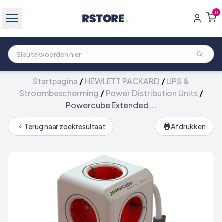
0
Startpagina
/
HEWLETT PACKARD
/
UPS &
Stroombescherming
/
Power Distribution Units
/
Powercube Extended...
Terug naar zoekresultaat
Afdrukken