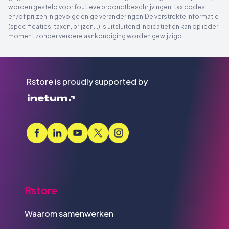
worden gesteld voor foutieve productbeschrijvingen, tax codes
en/of prijzen in gevolge enige veranderingen.De verstrekte informatie
(specificaties, taxen, prijzen...) is uitsluitend indicatief en kan op ieder
moment zonder verdere aankondiging worden gewijzigd.
Rstore is proudly supported by
Rstore
Waarom samenwerken