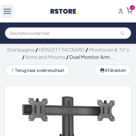
0
Startpagina
/
HEWLETT PACKARD
/
Monitoren & TV’s
/
Arms and Mounts
/
Dual Monitor Arm...
Terug naar zoekresultaat
Afdrukken