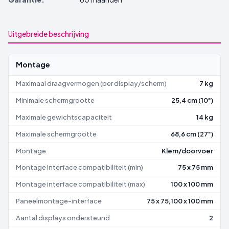
Uitgebreide beschrijving
Montage
Maximaal draagvermogen (per display/scherm)
7 kg
Minimale schermgrootte
25,4 cm (10")
Maximale gewichtscapaciteit
14 kg
Maximale schermgrootte
68,6 cm (27")
Montage
Klem/doorvoer
Montage interface compatibiliteit (min)
75 x 75 mm
Montage interface compatibiliteit (max)
100 x 100 mm
Paneelmontage-interface
75 x 75,100 x 100 mm
Aantal displays ondersteund
2