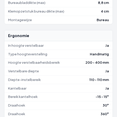
Bureaubladdikte (max)
8,8 cm
Klemopzetstuk bureau dikte (max)
4 cm
Montagewijze
Bureau
Ergonomie
In hoogte verstelbaar
Ja
Type hoogteverstelling
Handmatig
Hoogte verstelbaarheidsbereik
200 - 400 mm
Verstelbare diepte
Ja
Diepte-instelbereik
110 - 110 mm
Kantelbaar
Ja
Bereik kantelhoek
-15 - 15°
Draaihoek
30°
Draaihoek
360°