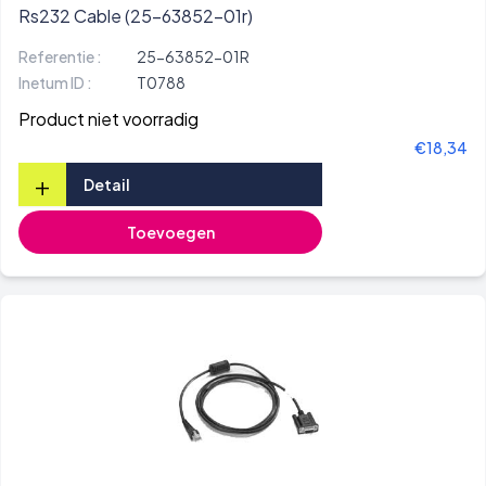
Rs232 Cable (25-63852-01r)
Referentie :
25-63852-01R
Inetum ID :
T0788
Product niet voorradig
€18,34
+
Detail
Toevoegen