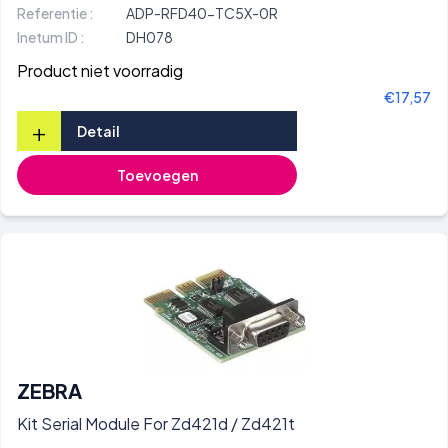
Referentie :
ADP-RFD40-TC5X-0R
Inetum ID :
DH078
Product niet voorradig
€17,57
+
Detail
Toevoegen
ZEBRA
Kit Serial Module For Zd421d / Zd421t