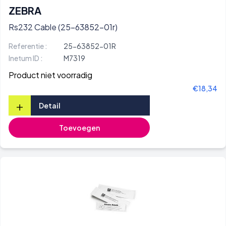
ZEBRA
Rs232 Cable (25-63852-01r)
Referentie :
25-63852-01R
Inetum ID :
M7319
Product niet voorradig
€18,34
+
Detail
Toevoegen