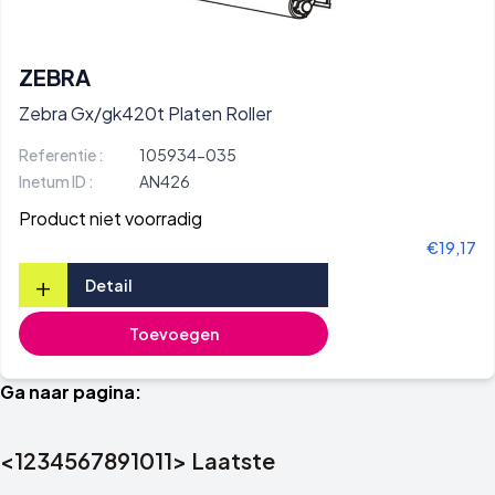
ZEBRA
Zebra Gx/gk420t Platen Roller
Referentie :
105934-035
Inetum ID :
AN426
Product niet voorradig
€19,17
+
Detail
Toevoegen
Ga naar pagina:
<
1
2
3
4
5
6
7
8
9
10
11
>
Laatste