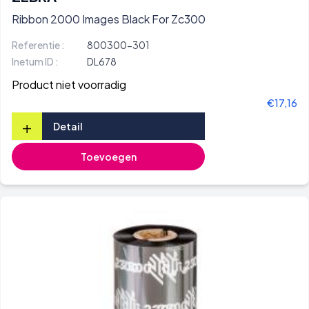
Ribbon 2000 Images Black For Zc300
Referentie :
800300-301
Inetum ID :
DL678
Product niet voorradig
€17,16
+
Detail
Toevoegen