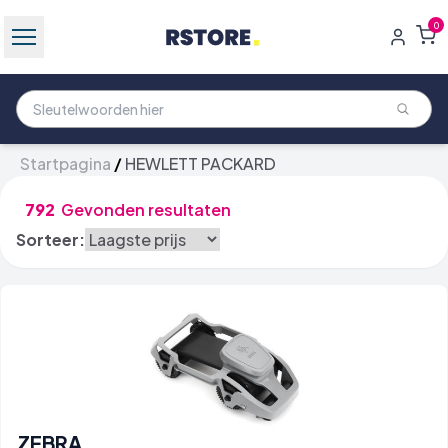
0
Startpagina
/
HEWLETT PACKARD
792
Gevonden resultaten
Sorteer:
ZEBRA