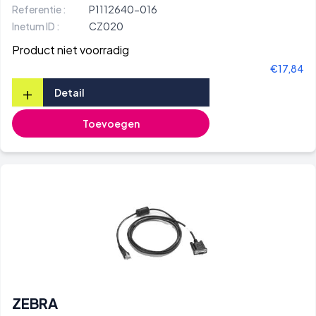
Referentie :
P1112640-016
Inetum ID :
CZ020
Product niet voorradig
€17,84
+
Detail
Toevoegen
ZEBRA