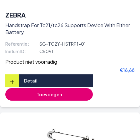
ZEBRA
Handstrap For Tc21/tc26 Supports Device With Either
Battery
Referentie :
SG-TC2Y-HSTRP1-01
Inetum ID :
CR091
Product niet voorradig
€18,88
+
Detail
Toevoegen