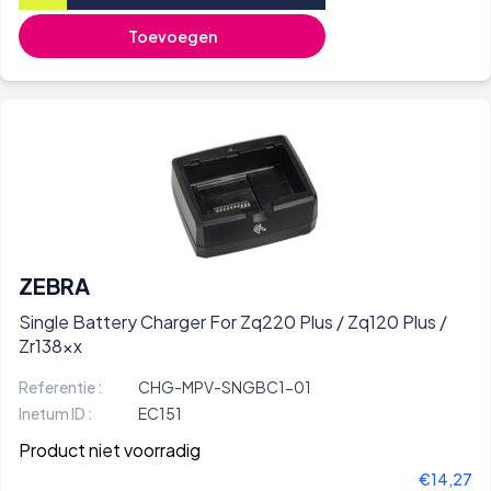
Toevoegen
ZEBRA
Single Battery Charger For Zq220 Plus / Zq120 Plus /
Zr138xx
Referentie :
CHG-MPV-SNGBC1-01
Inetum ID :
EC151
Product niet voorradig
€14,27