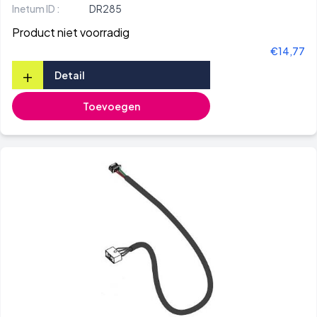
Inetum ID :
DR285
Product niet voorradig
€14,77
+
Detail
Toevoegen