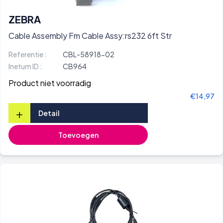
ZEBRA
Cable Assembly Fm Cable Assy:rs232 6ft Str
Referentie :
CBL-58918-02
Inetum ID :
CB964
Product niet voorradig
€14,97
+
Detail
Toevoegen