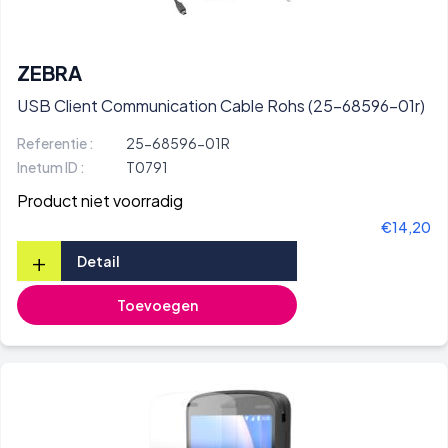
ZEBRA
USB Client Communication Cable Rohs (25-68596-01r)
Referentie :
25-68596-01R
Inetum ID :
T0791
Product niet voorradig
€14,20
+
Detail
Toevoegen