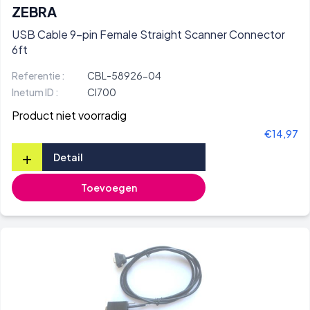
ZEBRA
USB Cable 9-pin Female Straight Scanner Connector
6ft
Referentie :
CBL-58926-04
Inetum ID :
CI700
Product niet voorradig
€14,97
+
Detail
Toevoegen