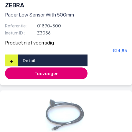
ZEBRA
Paper Low Sensor With 500mm
Referentie :
01890-500
Inetum ID :
Z3036
Product niet voorradig
€14,85
+
Detail
Toevoegen