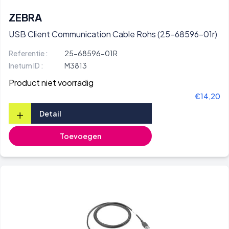
ZEBRA
USB Client Communication Cable Rohs (25-68596-01r)
Referentie :
25-68596-01R
Inetum ID :
M3813
Product niet voorradig
€14,20
+
Detail
Toevoegen