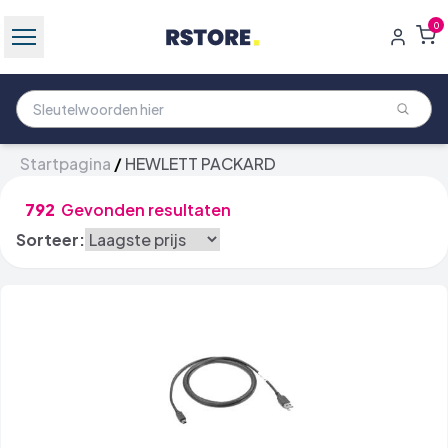
0
Startpagina
/
HEWLETT PACKARD
792
Gevonden resultaten
Sorteer: