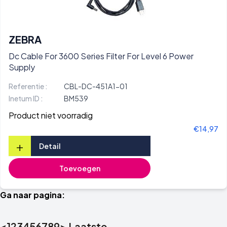
ZEBRA
Dc Cable For 3600 Series Filter For Level 6 Power
Supply
Referentie :
CBL-DC-451A1-01
Inetum ID :
BM539
Product niet voorradig
€14,97
+
Detail
Toevoegen
Ga naar pagina:
<
1
2
3
4
5
6
7
8
9
>
Laatste