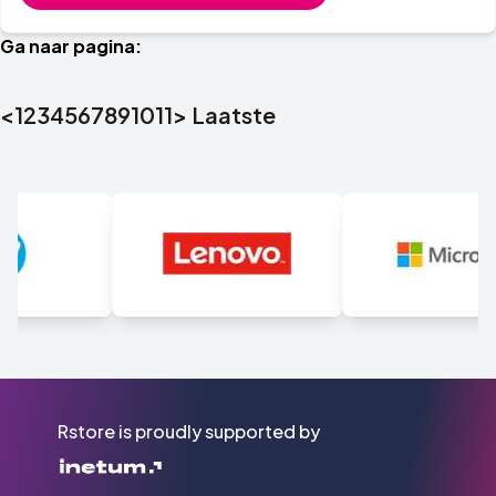
Ga naar pagina:
<
1
2
3
4
5
6
7
8
9
10
11
>
Laatste
Rstore is proudly supported by