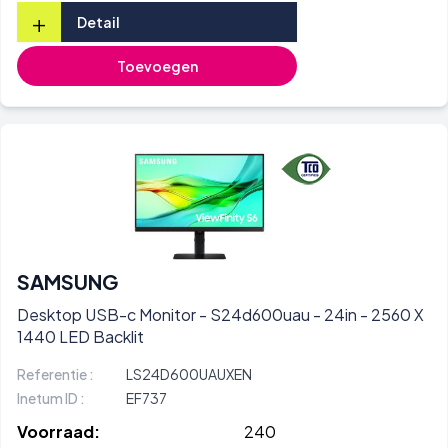
+
Detail
Toevoegen
SAMSUNG
Desktop USB-c Monitor - S24d600uau - 24in - 2560 X
1440 LED Backlit
Referentie :
LS24D600UAUXEN
Inetum ID :
EF737
Voorraad:
240