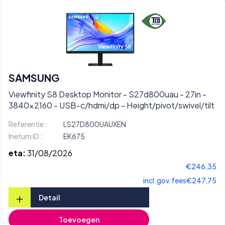
SAMSUNG
Viewfinity S8 Desktop Monitor - S27d800uau - 27in -
3840x2160 - USB-c/hdmi/dp - Height/pivot/swivel/tilt
Referentie :
LS27D800UAUXEN
Inetum ID :
EK675
eta:
31/08/2026
€246,35
incl.gov.fees
€247,75
+
Detail
Toevoegen