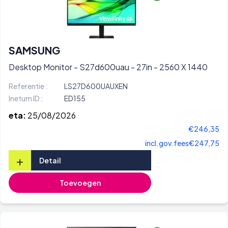
SAMSUNG
Desktop Monitor - S27d600uau - 27in - 2560 X 1440
Referentie :
LS27D600UAUXEN
Inetum ID :
ED155
eta:
25/08/2026
€246,35
incl.gov.fees
€247,75
+
Detail
Toevoegen