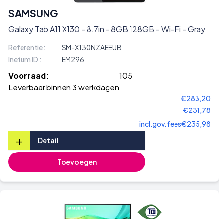
SAMSUNG
Galaxy Tab A11 X130 - 8.7in - 8GB 128GB - Wi-Fi - Gray
Referentie :
SM-X130NZAEEUB
Inetum ID :
EM296
Voorraad:
105
Leverbaar binnen 3 werkdagen
€283,20
€231,78
incl.gov.fees
€235,98
+
Detail
Toevoegen