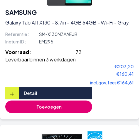
SAMSUNG
Galaxy Tab A11 X130 - 8.7in - 4GB 64GB - Wi-Fi - Gray
Referentie :
SM-X130NZAAEUB
Inetum ID :
EM295
Voorraad:
72
Leverbaar binnen 3 werkdagen
€203,20
€160,41
incl.gov.fees
€164,61
+
Detail
Toevoegen