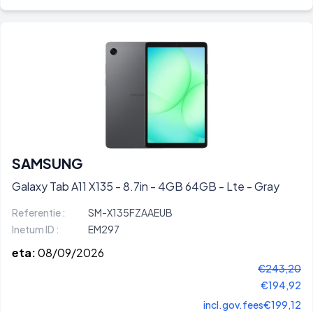
SAMSUNG
Galaxy Tab A11 X135 - 8.7in - 4GB 64GB - Lte - Gray
Referentie :
SM-X135FZAAEUB
Inetum ID :
EM297
eta:
08/09/2026
€243,20
€194,92
incl.gov.fees
€199,12