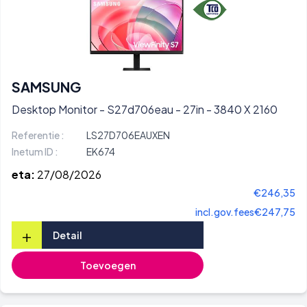
SAMSUNG
Desktop Monitor - S27d706eau - 27in - 3840 X 2160
Referentie :
LS27D706EAUXEN
Inetum ID :
EK674
eta:
27/08/2026
€246,35
incl.gov.fees
€247,75
+
Detail
Toevoegen