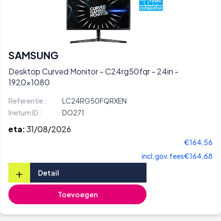
SAMSUNG
Desktop Curved Monitor - C24rg50fqr - 24in -
1920x1080
Referentie :
LC24RG50FQRXEN
Inetum ID :
DO271
eta:
31/08/2026
€164,56
incl.gov.fees
€164,68
+
Detail
Toevoegen