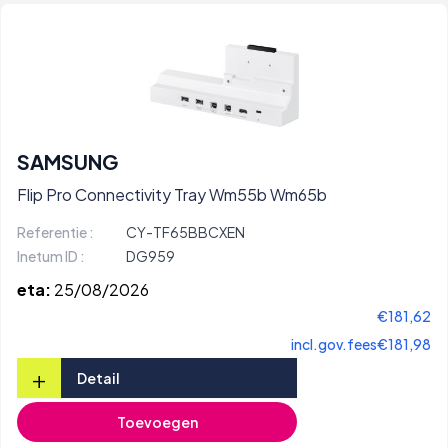
SAMSUNG
Flip Pro Connectivity Tray Wm55b Wm65b
Referentie :
CY-TF65BBCXEN
Inetum ID :
DG959
eta:
25/08/2026
€181,62
incl.gov.fees
€181,98
+
Detail
Toevoegen