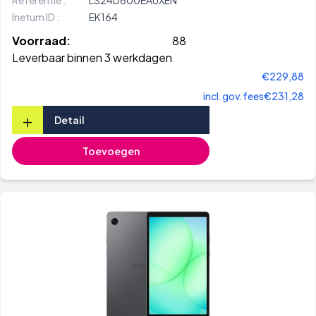
Referentie :
LS24D600EAUXEN
Inetum ID :
EK164
Voorraad:
88
Leverbaar binnen 3 werkdagen
€229,88
incl.gov.fees
€231,28
+
Detail
Toevoegen