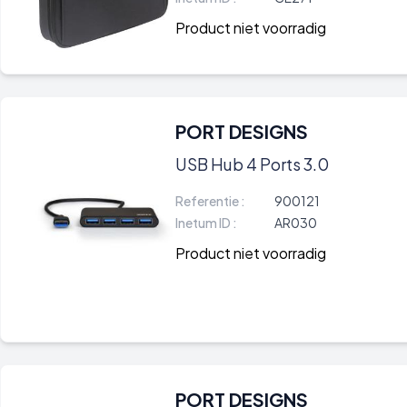
Product niet voorradig
PORT DESIGNS
USB Hub 4 Ports 3.0
Referentie :
900121
Inetum ID :
AR030
Product niet voorradig
PORT DESIGNS