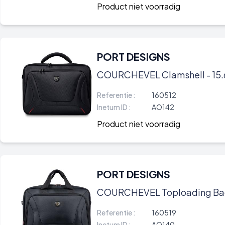
Product niet voorradig
PORT DESIGNS
COURCHEVEL Clamshell - 15.6
Referentie :
160512
Inetum ID :
AO142
Product niet voorradig
PORT DESIGNS
COURCHEVEL Toploading Backf
Referentie :
160519
Inetum ID :
AO140