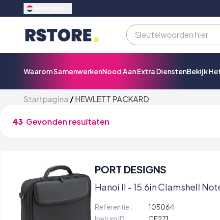
Nederlands
Waarom Samenwerken
Nood Aan Extra Diensten
Bekijk He
Startpagina
/
HEWLETT PACKARD
43
Gevonden resultaten
PORT DESIGNS
Hanoi II - 15.6in Clamshell N
Referentie :
105064
Inetum ID :
CE271