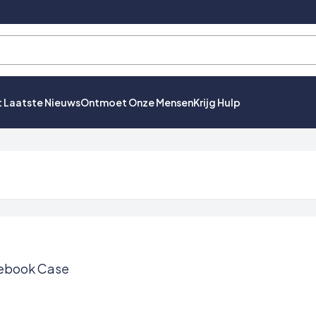
t Laatste Nieuws
Ontmoet Onze Mensen
Krijg Hulp
otebook Case