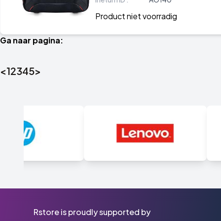
Product niet voorradig
Ga naar pagina:
<
1
2
3
4
5
>
Rstore is proudly supported by