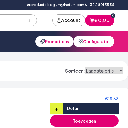
products.belgium@inetum.com
+32 2 801 55 55
0
Account
€0,00
Promotions
Configurator
Sorteer:
€18,63
+
Detail
Toevoegen