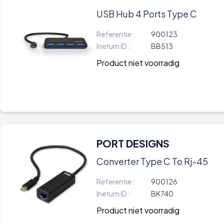
USB Hub 4 Ports Type C
Referentie :
900123
Inetum ID :
BB513
Product niet voorradig
PORT DESIGNS
Converter Type C To Rj-45
Referentie :
900126
Inetum ID :
BK740
Product niet voorradig