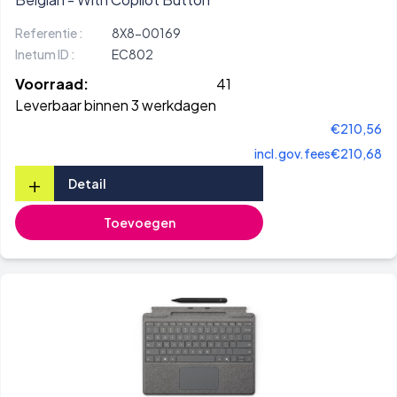
Referentie :
8X8-00169
Inetum ID :
EC802
Voorraad:
41
Leverbaar binnen 3 werkdagen
€210,56
incl.gov.fees
€210,68
+
Detail
Toevoegen