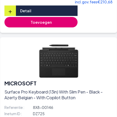
incl.gov.fees
€210,68
+
Detail
Toevoegen
MICROSOFT
Surface Pro Keyboard (13in) With Slim Pen - Black -
Azerty Belgian - With Copilot Button
Referentie :
8X8-00146
Inetum ID :
DZ725