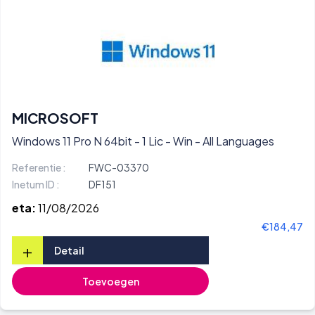
MICROSOFT
Windows 11 Pro N 64bit - 1 Lic - Win - All Languages
Referentie :
FWC-03370
Inetum ID :
DF151
eta:
11/08/2026
€184,47
+
Detail
Toevoegen