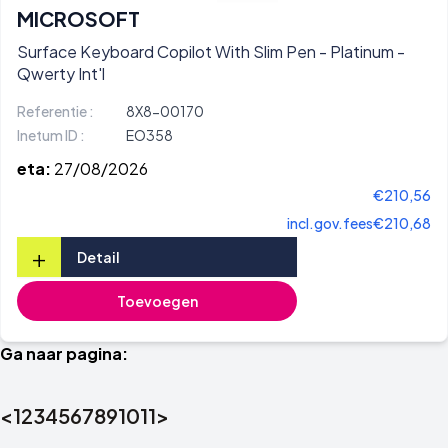
MICROSOFT
Surface Keyboard Copilot With Slim Pen - Platinum -
Qwerty Int'l
Referentie :
8X8-00170
Inetum ID :
EO358
eta:
27/08/2026
€210,56
incl.gov.fees
€210,68
+
Detail
Toevoegen
Ga naar pagina:
<
1
2
3
4
5
6
7
8
9
10
11
>