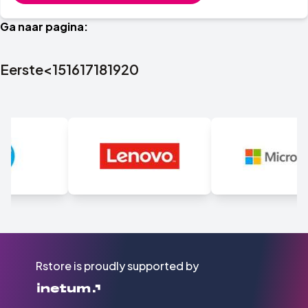
Ga naar pagina:
Eerste
<
15
16
17
18
19
20
Rstore is proudly supported by