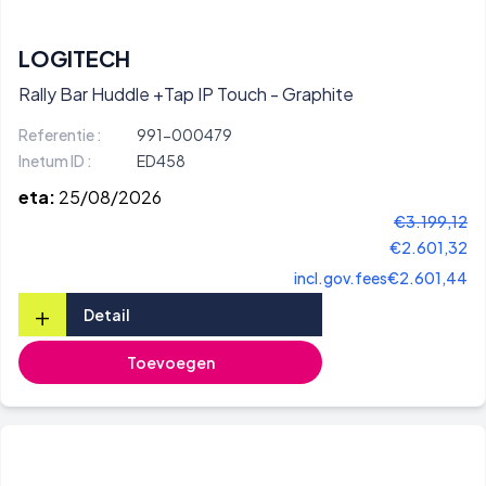
LOGITECH
Rally Bar Huddle +Tap IP Touch - Graphite
Referentie :
991-000479
Inetum ID :
ED458
eta:
25/08/2026
€3.199,12
€2.601,32
incl.gov.fees
€2.601,44
+
Detail
Toevoegen