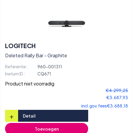
LOGITECH
Deleted Rally Bar - Graphite
Referentie :
960-001311
Inetum ID :
CQ671
Product niet voorradig
€4.299,25
€3.687,93
incl.gov.fees
€3.688,18
+
Detail
Toevoegen