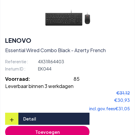
LENOVO
Essential Wired Combo Black - Azerty French
Referentie :
4X31R64403
Inetum ID :
EK044
Voorraad:
85
Leverbaar binnen 3 werkdagen
€31,12
€30,93
incl.gov.fees
€31,05
+
Detail
Toevoegen