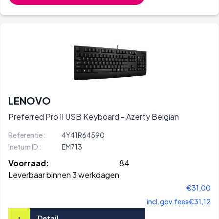
LENOVO
Preferred Pro II USB Keyboard - Azerty Belgian
Referentie :
4Y41R64590
Inetum ID :
EM713
Voorraad:
84
Leverbaar binnen 3 werkdagen
€31,00
incl.gov.fees
€31,12
+
Detail