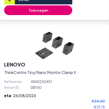
Toevoegen
LENOVO
ThinkCentre Tiny/Nano Monitor Clamp II
Referentie :
4XH0Z42451
Inetum ID :
DB150
eta:
26/08/2026
€34,00
€31,15