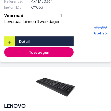
Referentie :
4X41A30364
Inetum ID :
CY083
Voorraad:
1
Leverbaar binnen 3 werkdagen
€51,00
€34,23
+
Detail
Toevoegen
LENOVO