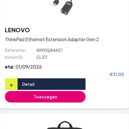
LENOVO
ThinkPad Ethernet Extension Adapter Gen 2
Referentie :
4X90Q84427
Inetum ID :
CL311
eta:
01/09/2026
€31,00
+
Detail
Toevoegen