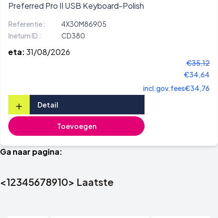
Preferred Pro II USB Keyboard-Polish
Referentie :
4X30M86905
Inetum ID :
CD380
eta:
31/08/2026
€35,12
€34,64
incl.gov.fees
€34,76
+
Detail
Toevoegen
Ga naar pagina:
<
1
2
3
4
5
6
7
8
9
10
>
Laatste