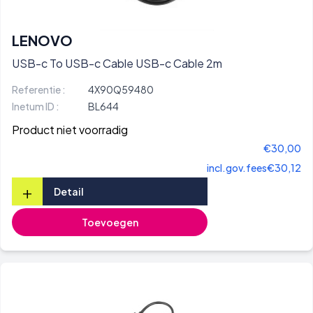
LENOVO
USB-c To USB-c Cable USB-c Cable 2m
Referentie :
4X90Q59480
Inetum ID :
BL644
Product niet voorradig
€30,00
incl.gov.fees
€30,12
+
Detail
Toevoegen