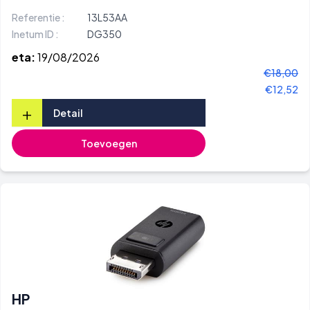
Referentie :
13L53AA
Inetum ID :
DG350
eta:
19/08/2026
€18,00
€12,52
+
Detail
Toevoegen
HP