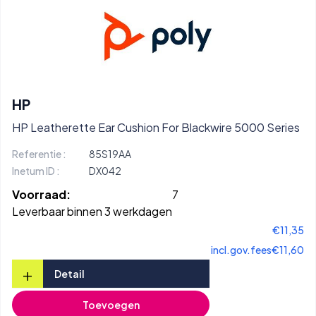
HP
HP Leatherette Ear Cushion For Blackwire 5000 Series
Referentie :
85S19AA
Inetum ID :
DX042
Voorraad:
7
Leverbaar binnen 3 werkdagen
€11,35
incl.gov.fees
€11,60
+
Detail
Toevoegen