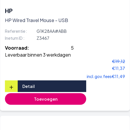
HP
HP Wired Travel Mouse - USB
Referentie :
G1K28AA#ABB
Inetum ID :
Z3467
Voorraad:
5
Leverbaar binnen 3 werkdagen
€19,12
€11,37
incl.gov.fees
€11,49
+
Detail
Toevoegen