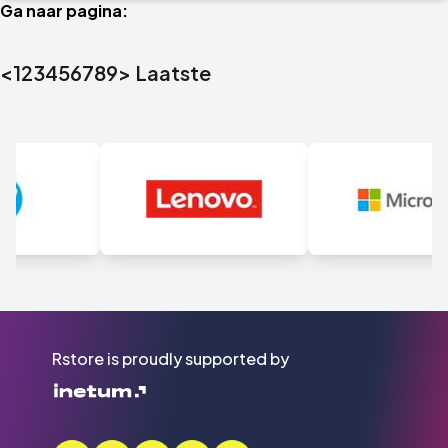
Ga naar pagina:
<
1
2
3
4
5
6
7
8
9
>
Laatste
Rstore is proudly supported by