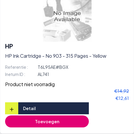
HP
HP Ink Cartridge - No 903 - 315 Pages - Yellow
Referentie :
T6L95AE#BGX
Inetum ID :
AL741
Product niet voorradig
€14,92
€12,61
+
Detail
Toevoegen