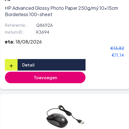
HP Advanced Glossy Photo Paper 250g/mý 10x15cm
Borderless 100-sheet
Referentie :
Q8692A
Inetum ID :
K3694
eta:
18/08/2026
€13,82
€11,14
+
Detail
Toevoegen