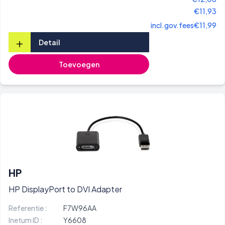
€11,93
incl.gov.fees
€11,99
+
Detail
Toevoegen
HP
HP DisplayPort to DVI Adapter
Referentie :
F7W96AA
Inetum ID :
Y6608