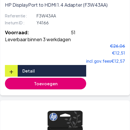
HP DisplayPort to HDMI 1.4 Adapter (F3W43AA)
Referentie :
F3W43AA
Inetum ID :
Y4166
Voorraad:
51
Leverbaar binnen 3 werkdagen
€26,06
€12,51
incl.gov.fees
€12,57
+
Detail
Toevoegen