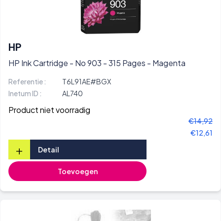
HP
HP Ink Cartridge - No 903 - 315 Pages - Magenta
Referentie :
T6L91AE#BGX
Inetum ID :
AL740
Product niet voorradig
€14,92
€12,61
+
Detail
Toevoegen