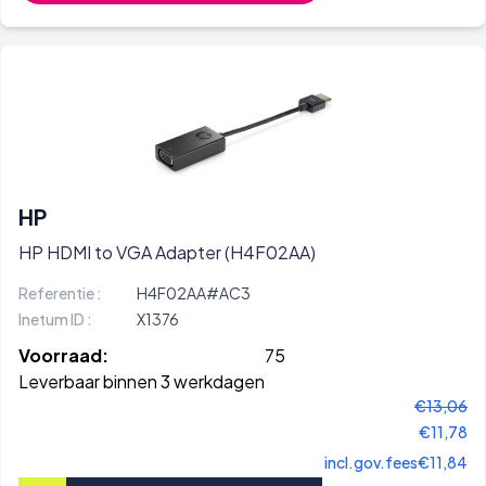
HP
HP HDMI to VGA Adapter (H4F02AA)
Referentie :
H4F02AA#AC3
Inetum ID :
X1376
Voorraad:
75
Leverbaar binnen 3 werkdagen
€13,06
€11,78
incl.gov.fees
€11,84