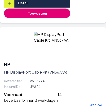
+
Detail
Toevoegen
HP
HP DisplayPort Cable Kit (VN567AA)
Referentie :
VN567AA
Inetum ID :
U9824
Voorraad:
14
Leverbaar binnen 3 werkdagen
€12,06