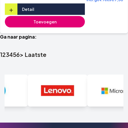
+
Detail
Toevoegen
Ga naar pagina:
1
2
3
4
5
6
>
Laatste