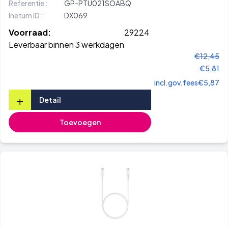
Referentie :
GP-PTU021SOABQ
Inetum ID :
DX069
Voorraad:
29224
Leverbaar binnen 3 werkdagen
€12,45
€5,81
incl.gov.fees
€5,87
+
Detail
Toevoegen