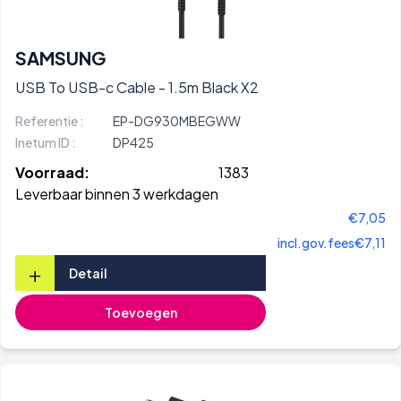
SAMSUNG
USB To USB-c Cable - 1.5m Black X2
Referentie :
EP-DG930MBEGWW
Inetum ID :
DP425
Voorraad:
1383
Leverbaar binnen 3 werkdagen
€7,05
incl.gov.fees
€7,11
+
Detail
Toevoegen