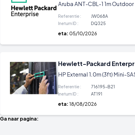
Aruba ANT-CBL-1 1m Outdoor
Referentie :
JW068A
Inetum ID :
DQ325
eta:
05/10/2026
Hewlett-Packard Enterpr
HP External 1.0m (3ft) Mini-S
Referentie :
716195-B21
Inetum ID :
AT191
eta:
18/08/2026
Ga naar pagina: