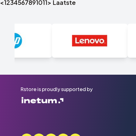
<
1
2
3
4
5
6
7
8
9
10
11
>
Laatste
Rstore is proudly supported by