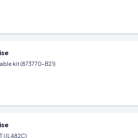
ise
able kit (873770-B21)
ise
 (JL482C)