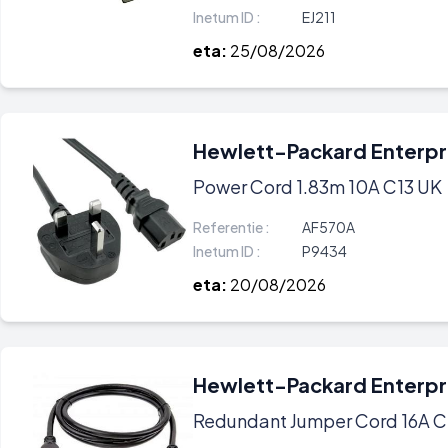
Inetum ID :
EJ211
eta:
25/08/2026
Hewlett-Packard Enterpr
Power Cord 1.83m 10A C13 UK
Referentie :
AF570A
Inetum ID :
P9434
eta:
20/08/2026
Hewlett-Packard Enterpr
Redundant Jumper Cord 16A C