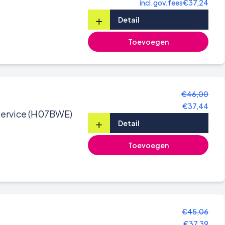
incl.gov.fees
€37,24
+
Detail
Toevoegen
€46,00
€37,44
Service (H07BWE)
+
Detail
Toevoegen
€45,06
€37,39