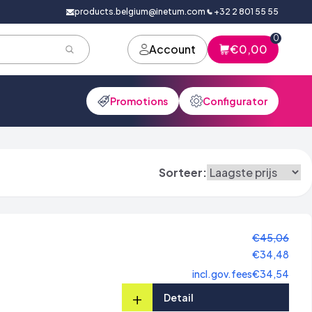
products.belgium@inetum.com
+32 2 801 55 55
0
Account
€0,00
Promotions
Configurator
Sorteer:
€45,06
€34,48
incl.gov.fees
€34,54
+
Detail