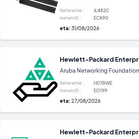
Referentie :
JL482C
Inetum ID :
EC890
eta:
31/08/2026
Hewlett-Packard Enterpr
Aruba Networking Foundation
Referentie :
H07BWE
Inetum ID :
EO199
eta:
27/08/2026
Hewlett-Packard Enterpr