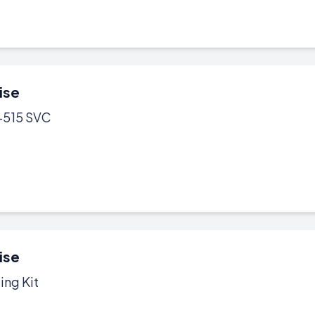
ise
-515 SVC
ise
ing Kit