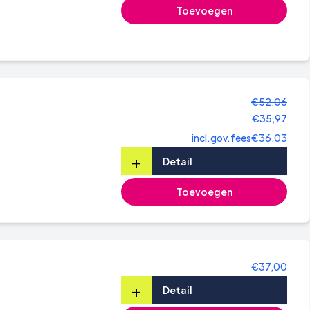
Toevoegen
€52,06
€35,97
incl.gov.fees
€36,03
+
Detail
Toevoegen
€37,00
+
Detail