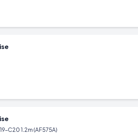
ise
ise
19-C20 1.2m (AF575A)