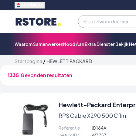
Nederlands
Waarom Samenwerken
Nood Aan Extra Diensten
Bekijk He
Startpagina
/
HEWLETT PACKARD
1335
Gevonden resultaten
Hewlett-Packard Enterpr
RPS Cable X290 500 C 1m
Referentie :
JD184A
Inetum ID :
W3757