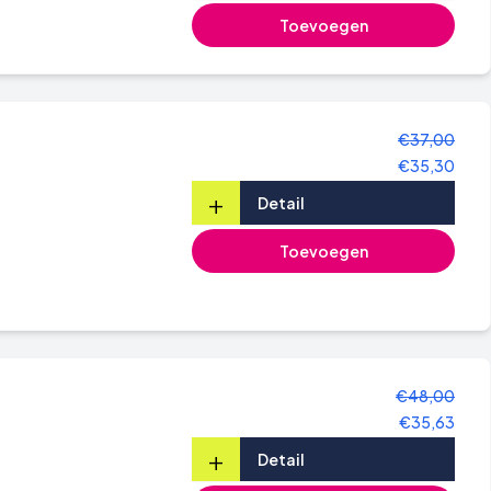
Toevoegen
€37,00
€35,30
+
Detail
Toevoegen
€48,00
€35,63
+
Detail