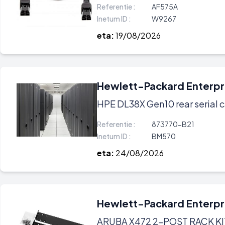
Referentie :
AF575A
Inetum ID :
W9267
eta:
19/08/2026
Hewlett-Packard Enterpr
HPE DL38X Gen10 rear serial c
Referentie :
873770-B21
Inetum ID :
BM570
eta:
24/08/2026
Hewlett-Packard Enterpr
ARUBA X472 2-POST RACK KIT