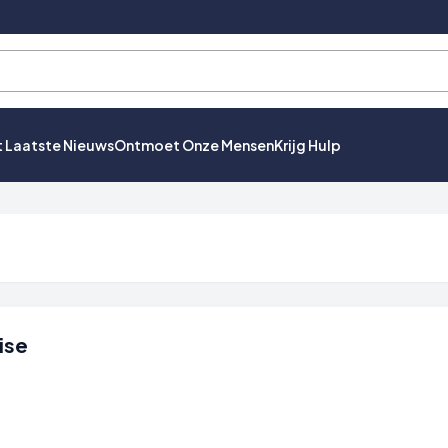
t Laatste Nieuws
Ontmoet Onze Mensen
Krijg Hulp
ise