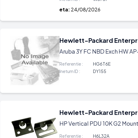
eta:
24/08/2026
Hewlett-Packard Enterpr
Aruba 3Y FC NBD Exch HW AP
Referentie :
HG6T6E
Inetum ID :
DY155
Hewlett-Packard Enterpr
HP Vertical PDU 10K G2 Mount
Referentie :
H6L32A