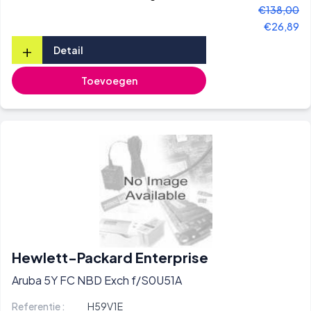
€138,00
€26,89
+
Detail
Toevoegen
Hewlett-Packard Enterprise
Aruba 5Y FC NBD Exch f/S0U51A
Referentie :
H59V1E