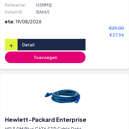
Referentie :
H3MM1E
Inetum ID :
BA665
eta:
19/08/2026
€29,00
€27,94
+
Detail
Toevoegen
Hewlett-Packard Enterprise
HP 3.0M Blue CAT6 STP Cable Data