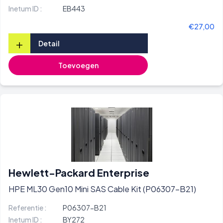
Inetum ID :
EB443
€27,00
+
Detail
Toevoegen
Hewlett-Packard Enterprise
HPE ML30 Gen10 Mini SAS Cable Kit (P06307-B21)
Referentie :
P06307-B21
Inetum ID :
BY272