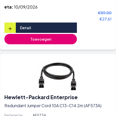
eta:
10/09/2026
€59,00
€27,61
+
Detail
Toevoegen
Hewlett-Packard Enterprise
Redundant Jumper Cord 10A C13-C14 2m (AF573A)
Referentie :
AF573A