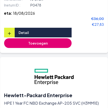
Inetum ID :
P0478
eta:
18/08/2026
€36,00
€27,83
+
Detail
Toevoegen
Hewlett-Packard Enterprise
HPE 1 Year FC NBD Exchange AP-205 SVC (H3MM1E)