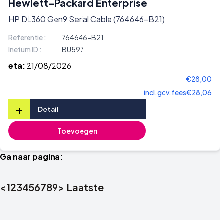
Hewlett-Packard Enterprise
HP DL360 Gen9 Serial Cable (764646-B21)
Referentie :
764646-B21
Inetum ID :
BU597
eta:
21/08/2026
€28,00
incl.gov.fees
€28,06
+
Detail
Toevoegen
Ga naar pagina:
<
1
2
3
4
5
6
7
8
9
>
Laatste