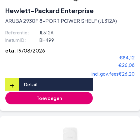
Hewlett-Packard Enterprise
ARUBA 2930F 8-PORT POWER SHELF (JL312A)
Referentie :
JL312A
Inetum ID :
BH499
eta:
19/08/2026
€84,12
€26,08
incl.gov.fees
€26,20
+
Detail
Toevoegen