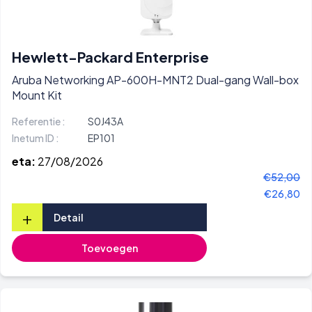
Hewlett-Packard Enterprise
Aruba Networking AP-600H-MNT2 Dual-gang Wall-box
Mount Kit
Referentie :
S0J43A
Inetum ID :
EP101
eta:
27/08/2026
€52,00
€26,80
+
Detail
Toevoegen