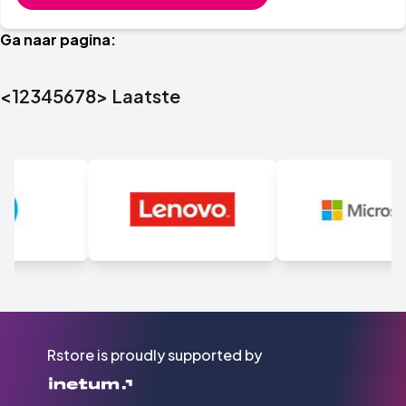
Ga naar pagina:
<
1
2
3
4
5
6
7
8
>
Laatste
Rstore is proudly supported by