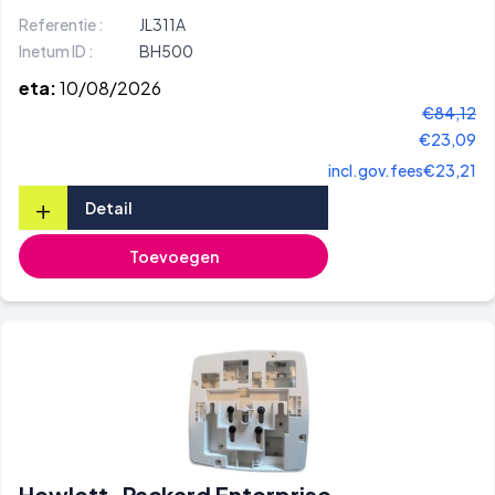
Referentie :
JL311A
Inetum ID :
BH500
eta:
10/08/2026
€84,12
€23,09
incl.gov.fees
€23,21
+
Detail
Toevoegen
Hewlett-Packard Enterprise