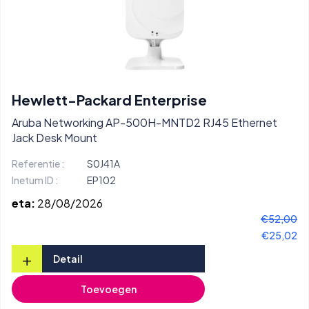
Hewlett-Packard Enterprise
Aruba Networking AP-500H-MNTD2 RJ45 Ethernet
Jack Desk Mount
Referentie :
S0J41A
Inetum ID :
EP102
eta:
28/08/2026
€52,00
€25,02
+
Detail
Toevoegen