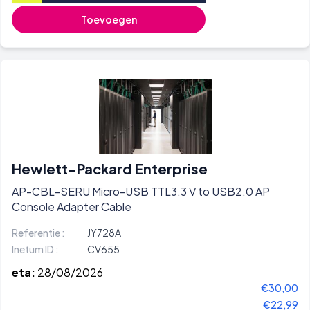
Toevoegen
Hewlett-Packard Enterprise
AP-CBL-SERU Micro-USB TTL3.3 V to USB2.0 AP
Console Adapter Cable
Referentie :
JY728A
Inetum ID :
CV655
eta:
28/08/2026
€30,00
€22,99