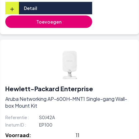
+
Detail
Toevoegen
Hewlett-Packard Enterprise
Aruba Networking AP-600H-MNT1 Single-gang Wall-
box Mount Kit
Referentie :
S0J42A
Inetum ID :
EP100
Voorraad:
11