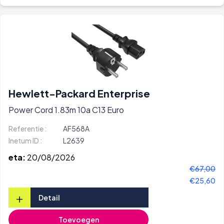
Hewlett-Packard Enterprise
Power Cord 1.83m 10a C13 Euro
Referentie :
AF568A
Inetum ID :
L2639
eta:
20/08/2026
€67,00
€25,60
+
Detail
Toevoegen