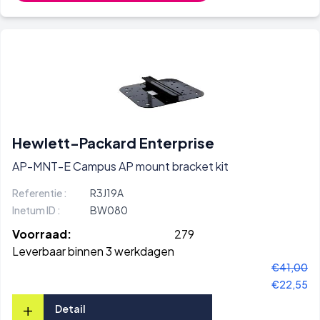
Hewlett-Packard Enterprise
AP-MNT-E Campus AP mount bracket kit
Referentie :
R3J19A
Inetum ID :
BW080
Voorraad:
279
Leverbaar binnen 3 werkdagen
€41,00
€22,55
+
Detail