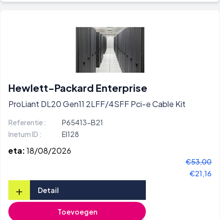
Hewlett-Packard Enterprise
ProLiant DL20 Gen11 2LFF/4SFF Pci-e Cable Kit
Referentie :
P65413-B21
Inetum ID :
EI128
eta:
18/08/2026
€53,00
€21,16
+
Detail
Toevoegen