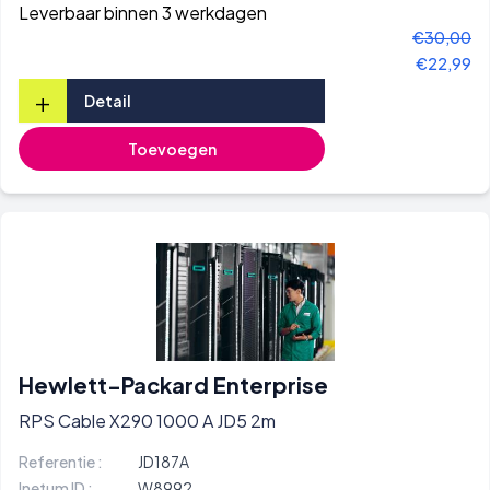
Leverbaar binnen 3 werkdagen
€30,00
€22,99
+
Detail
Toevoegen
Hewlett-Packard Enterprise
RPS Cable X290 1000 A JD5 2m
Referentie :
JD187A
Inetum ID :
W8992