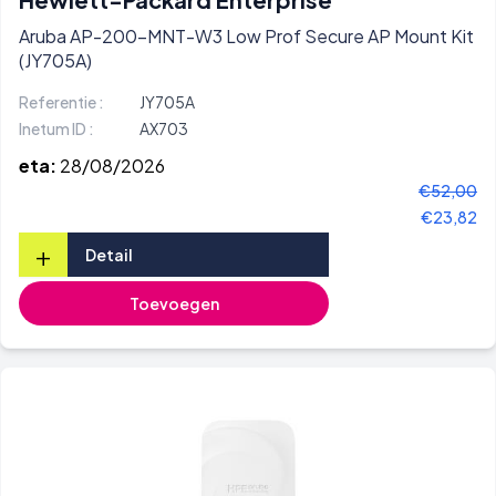
Aruba AP-200-MNT-W3 Low Prof Secure AP Mount Kit
(JY705A)
Referentie :
JY705A
Inetum ID :
AX703
eta:
28/08/2026
€52,00
€23,82
+
Detail
Toevoegen