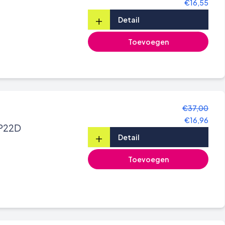
€16,55
+
Detail
Toevoegen
€37,00
€16,96
AP22D
+
Detail
Toevoegen