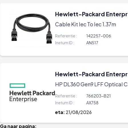
Hewlett-Packard Enterpr
Cable Kit Iec To Iec 1.37m
Referentie :
142257-006
Inetum ID :
AN517
Hewlett-Packard Enterpr
HP DL360 Gen9 LFF Optical 
Referentie :
766203-B21
Inetum ID :
AX758
eta:
21/08/2026
Ga naar pagina: