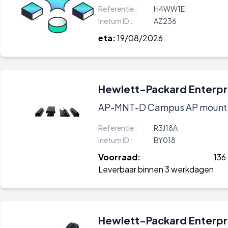
Referentie :
H4WW1E
Inetum ID :
AZ236
eta:
19/08/2026
Hewlett-Packard Enterpr
AP-MNT-D Campus AP mount br
Referentie :
R3J18A
Inetum ID :
BY018
Voorraad:
136
Leverbaar binnen 3 werkdagen
Hewlett-Packard Enterpr