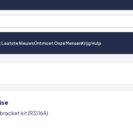
t Laatste Nieuws
Ontmoet Onze Mensen
Krijg Hulp
ise
acket kit (R3J16A)