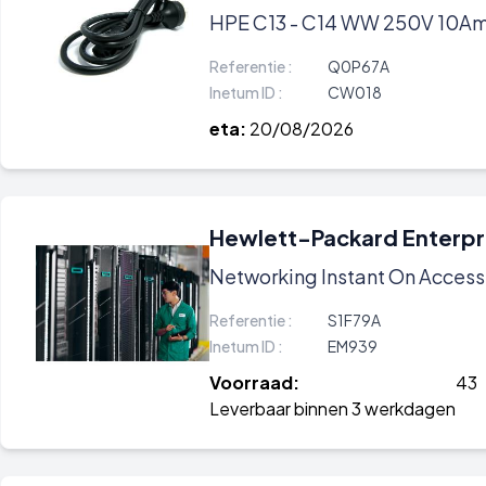
HPE C13 - C14 WW 250V 10Am
Referentie :
Q0P67A
Inetum ID :
CW018
eta:
20/08/2026
Hewlett-Packard Enterpr
Networking Instant On Access
Referentie :
S1F79A
Inetum ID :
EM939
Voorraad:
43
Leverbaar binnen 3 werkdagen