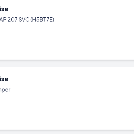
ise
IAP 207 SVC (H5BT7E)
ise
mper