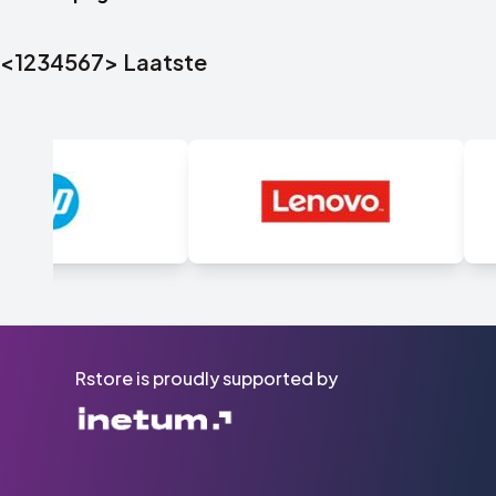
<
1
2
3
4
5
6
7
>
Laatste
Rstore is proudly supported by