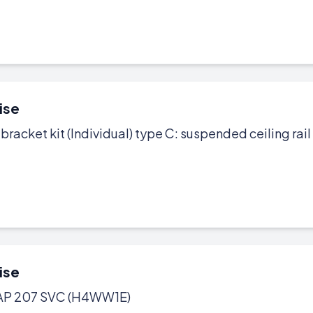
7
ise
ket kit (Individual) type C: suspended ceiling rail
ise
 AP 207 SVC (H4WW1E)