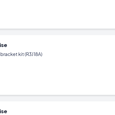
ise
acket kit (R3J18A)
ise