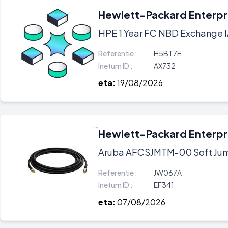
Hewlett-Packard Enterpr
HPE 1 Year FC NBD Exchange 
Referentie :
H5BT7E
Inetum ID :
AX732
eta:
19/08/2026
Hewlett-Packard Enterpr
Aruba AFCSJMTM-00 Soft Ju
Referentie :
JW067A
Inetum ID :
EF341
eta:
07/08/2026