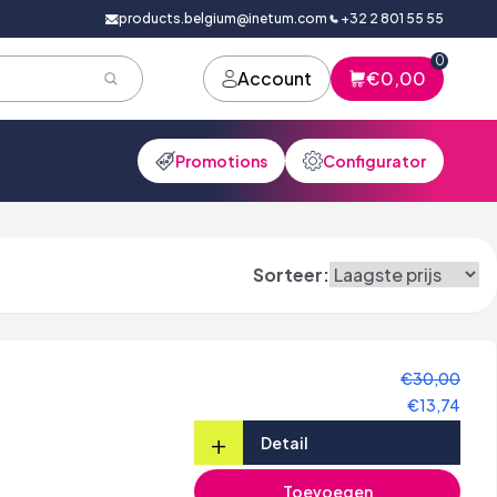
products.belgium@inetum.com
+32 2 801 55 55
0
Account
€0,00
Promotions
Configurator
Sorteer:
€30,00
€13,74
+
Detail
Toevoegen