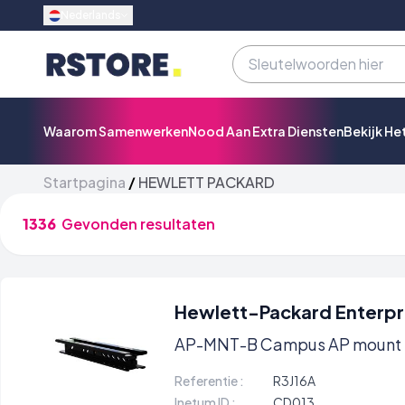
Nederlands
Waarom Samenwerken
Nood Aan Extra Diensten
Bekijk He
Startpagina
/
HEWLETT PACKARD
1336
Gevonden resultaten
Hewlett-Packard Enterpr
AP-MNT-B Campus AP mount br
Referentie :
R3J16A
Inetum ID :
CD013