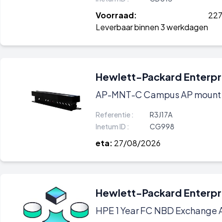
Voorraad:
22
Leverbaar binnen 3 werkdagen
Hewlett-Packard Enterpr
AP-MNT-C Campus AP mount brac
Referentie :
R3J17A
Inetum ID :
CG998
eta:
27/08/2026
Hewlett-Packard Enterpr
HPE 1 Year FC NBD Exchange