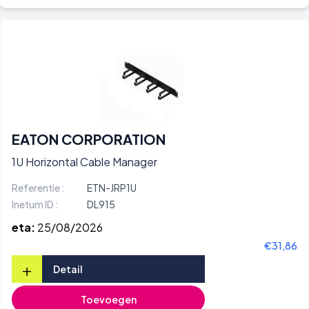
EATON CORPORATION
1U Horizontal Cable Manager
Referentie :
ETN-JRP1U
Inetum ID :
DL915
eta:
25/08/2026
€31,86
+
Detail
Toevoegen