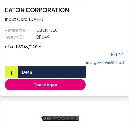
EATON CORPORATION
Input Cord 10A EU
Referentie :
CBLIN10EU
Inetum ID :
BP649
eta:
19/08/2026
€11,44
incl.gov.fees
€11,50
+
Detail
Toevoegen