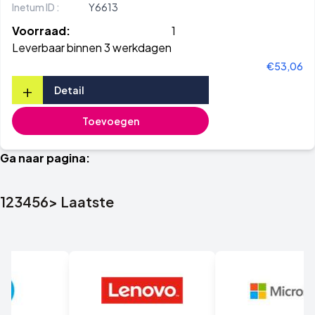
Inetum ID :
Y6613
Voorraad:
1
Leverbaar binnen 3 werkdagen
€53,06
+
Detail
Toevoegen
Ga naar pagina:
1
2
3
4
5
6
>
Laatste