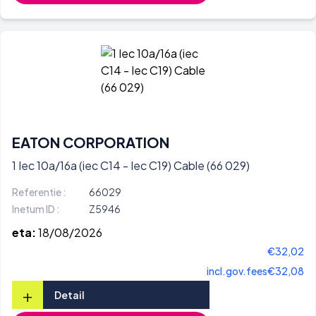
EATON CORPORATION
1 Iec 10a/16a (iec C14 - Iec C19) Cable (66 029)
Referentie :
66029
Inetum ID :
Z5946
eta:
18/08/2026
€32,02
incl.gov.fees
€32,08
+
Detail