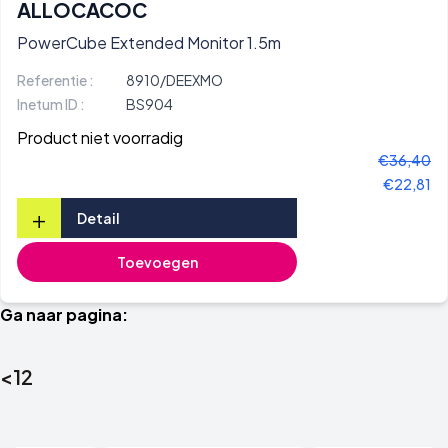
ALLOCACOC
PowerCube Extended Monitor 1.5m
Referentie :
8910/DEEXMO
Inetum ID :
BS904
Product niet voorradig
€36,40
€22,81
+
Detail
Toevoegen
Ga naar pagina:
<
1
2