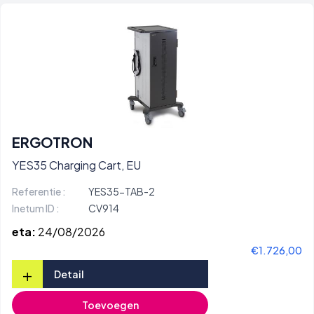
ERGOTRON
YES35 Charging Cart, EU
Referentie :
YES35-TAB-2
Inetum ID :
CV914
eta:
24/08/2026
€1.726,00
+
Detail
Toevoegen