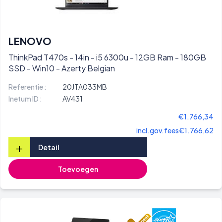
LENOVO
ThinkPad T470s - 14in - i5 6300u - 12GB Ram - 180GB
SSD - Win10 - Azerty Belgian
Referentie :
20JTA033MB
Inetum ID :
AV431
€1.766,34
incl.gov.fees
€1.766,62
+
Detail
Toevoegen