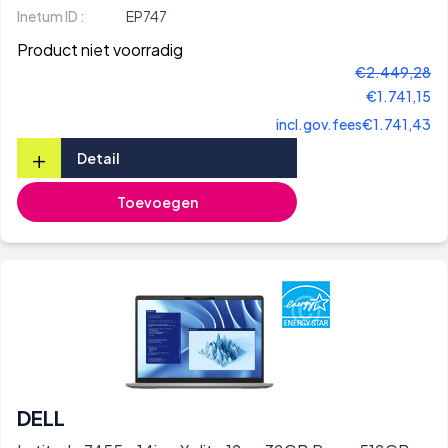
Inetum ID :
EP747
Product niet voorradig
€2.449,28
€1.741,15
incl.gov.fees
€1.741,43
+
Detail
Toevoegen
DELL