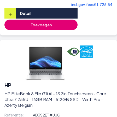
incl.gov.fees
€1.728,54
+
Detail
Toevoegen
HP
HP EliteBook 8 Flip G1i AI - 13.3in Touchscreen - Core
Ultra 7 255U - 16GB RAM - 512GB SSD - Win11 Pro -
Azerty Belgian
Referentie :
AD3S2ET#UUG