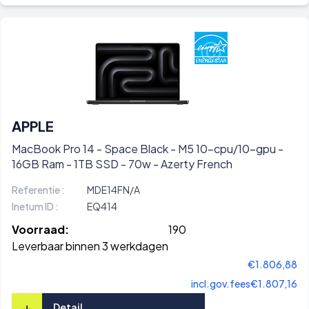
APPLE
MacBook Pro 14 - Space Black - M5 10-cpu/10-gpu -
16GB Ram - 1TB SSD - 70w - Azerty French
Referentie :
MDE14FN/A
Inetum ID :
EQ414
Voorraad:
190
Leverbaar binnen 3 werkdagen
€1.806,88
incl.gov.fees
€1.807,16
+
Detail