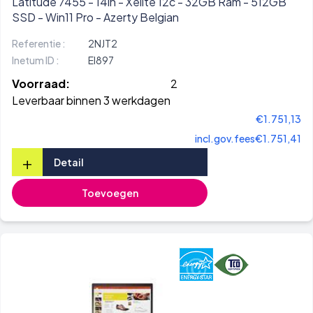
Latitude 7455 - 14in - Xelite 12c - 32GB Ram - 512GB
SSD - Win11 Pro - Azerty Belgian
Referentie :
2NJT2
Inetum ID :
EI897
Voorraad:
2
Leverbaar binnen 3 werkdagen
€1.751,13
incl.gov.fees
€1.751,41
+
Detail
Toevoegen