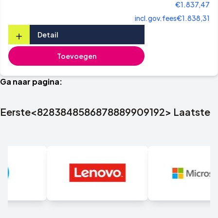
€1.837,47
incl.gov.fees
€1.838,31
+
Detail
Toevoegen
Ga naar pagina:
Eerste
<
82
83
84
85
86
87
88
89
90
91
92
>
Laatste