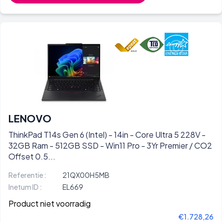
LENOVO
ThinkPad T14s Gen 6 (Intel) - 14in - Core Ultra 5 228V -
32GB Ram - 512GB SSD - Win11 Pro - 3Yr Premier / CO2
Offset 0.5...
Referentie :
21QX00H5MB
Inetum ID :
EL669
Product niet voorradig
€1.728,26