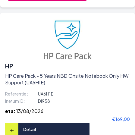
HP
HP Care Pack - 5 Years NBD Onsite Notebook Only HW
Support (UA6H1E)
Referentie :
UA6H1E
Inetum ID :
DI958
eta:
13/08/2026
€169,00
+
Detail