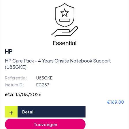
HP
HP Care Pack - 4 Years Onsite Notebook Support
(U85GKE)
Referentie :
U85GKE
Inetum ID :
EC257
eta:
13/08/2026
€169,00
+
Detail
Toevoegen