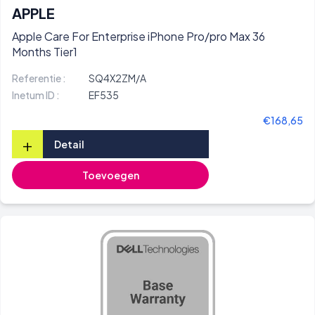
APPLE
Apple Care For Enterprise iPhone Pro/pro Max 36
Months Tier1
Referentie :
SQ4X2ZM/A
Inetum ID :
EF535
€168,65
+
Detail
Toevoegen