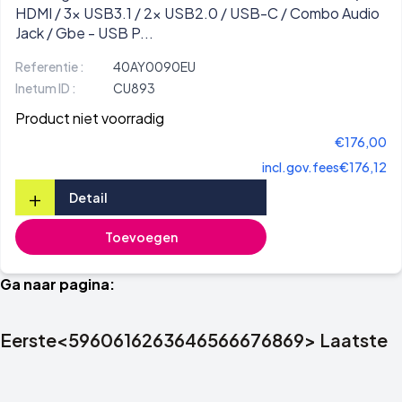
HDMI / 3x USB3.1 / 2x USB2.0 / USB-C / Combo Audio
Jack / Gbe - USB P...
Referentie :
40AY0090EU
Inetum ID :
CU893
Product niet voorradig
€176,00
incl.gov.fees
€176,12
+
Detail
Toevoegen
Ga naar pagina:
Eerste
<
59
60
61
62
63
64
65
66
67
68
69
>
Laatste