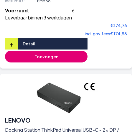
Inetum ID :
EM856
Voorraad:
6
Leverbaar binnen 3 werkdagen
€174,76
incl.gov.fees
€174,88
+
Detail
Toevoegen
LENOVO
Docking Station ThinkPad Universal USB-C - 2x DP /