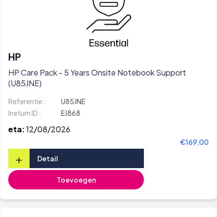
HP
HP Care Pack - 5 Years Onsite Notebook Support
(U85JNE)
Referentie :
U85JNE
Inetum ID :
EJ868
eta:
12/08/2026
€169,00
+
Detail
Toevoegen