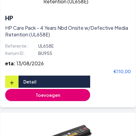
HP
HP Care Pack - 4 Years Nbd Onsite w/Defective Media
Retention (UL658E)
Referentie :
UL658E
Inetum ID :
BU955
eta:
13/08/2026
€110,00
+
Detail
Toevoegen