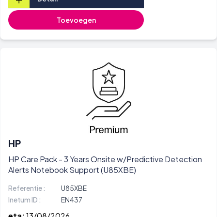
Toevoegen
HP
HP Care Pack - 3 Years Onsite w/Predictive Detection
Alerts Notebook Support (U85XBE)
Referentie :
U85XBE
Inetum ID :
EN437
eta:
13/08/2026