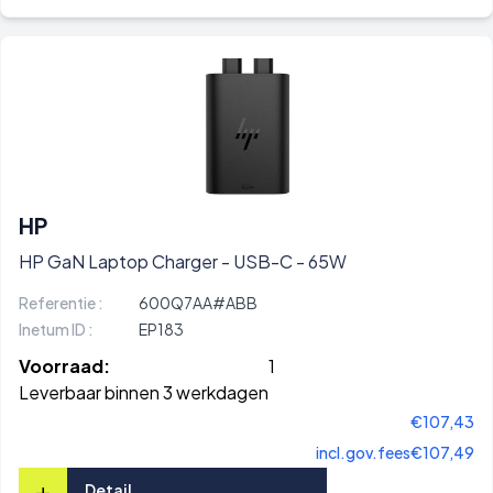
HP
HP GaN Laptop Charger - USB-C - 65W
Referentie :
600Q7AA#ABB
Inetum ID :
EP183
Voorraad:
1
Leverbaar binnen 3 werkdagen
€107,43
incl.gov.fees
€107,49
+
Detail