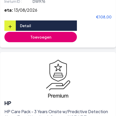
Inetum ID :
DW976
eta:
13/08/2026
€108,00
+
Detail
Toevoegen
HP
HP Care Pack - 3 Years Onsite w/Predictive Detection