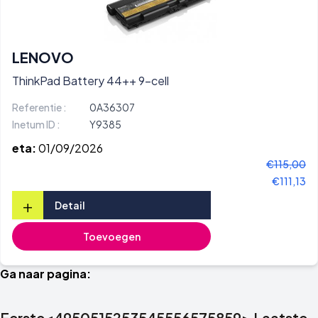
LENOVO
ThinkPad Battery 44++ 9-cell
Referentie :
0A36307
Inetum ID :
Y9385
eta:
01/09/2026
€115,00
€111,13
+
Detail
Toevoegen
Ga naar pagina:
Eerste
<
49
50
51
52
53
54
55
56
57
58
59
>
Laatste