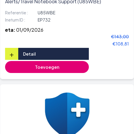
Alerts/Travel Notebook Support (U85WBE)
Referentie :
U85WBE
Inetum ID :
EP732
eta:
01/09/2026
€143,00
€108,81
+
Detail
Toevoegen