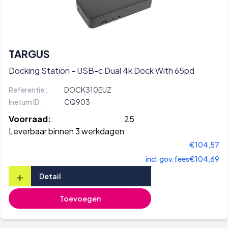
TARGUS
Docking Station - USB-c Dual 4k Dock With 65pd
Referentie :
DOCK310EUZ
Inetum ID :
CQ903
Voorraad:
25
Leverbaar binnen 3 werkdagen
€104,57
incl.gov.fees
€104,69
+
Detail
Toevoegen