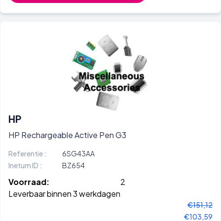
HP
HP Rechargeable Active Pen G3
Referentie :
6SG43AA
Inetum ID :
BZ654
Voorraad:
2
Leverbaar binnen 3 werkdagen
€151,12
€103,59