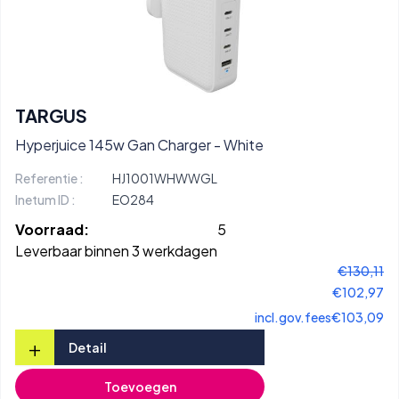
TARGUS
Hyperjuice 145w Gan Charger - White
Referentie :
HJ1001WHWWGL
Inetum ID :
EO284
Voorraad:
5
Leverbaar binnen 3 werkdagen
€130,11
€102,97
incl.gov.fees
€103,09
+
Detail
Toevoegen