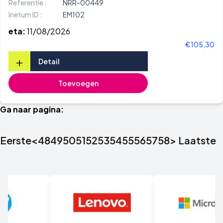
Referentie :
NRR-00449
Inetum ID :
EM102
eta:
11/08/2026
€105,30
+
Detail
Toevoegen
Ga naar pagina:
Eerste
<
48
49
50
51
52
53
54
55
56
57
58
>
Laatste