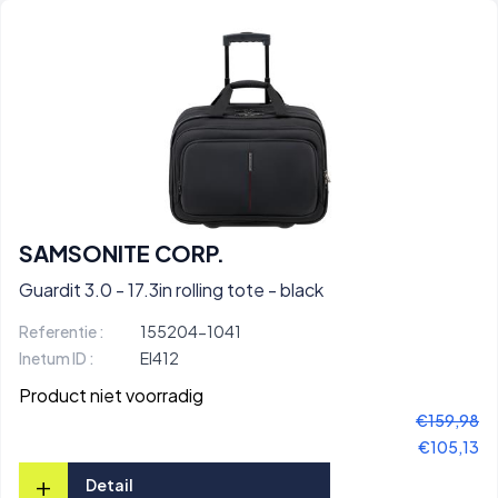
SAMSONITE CORP.
Guardit 3.0 - 17.3in rolling tote - black
Referentie :
155204-1041
Inetum ID :
EI412
Product niet voorradig
€159,98
€105,13
+
Detail