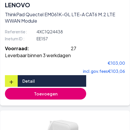
LENOVO
ThinkPad Quectel EM061K-GL LTE-A CAT6 M.2 LTE
WWAN Module
Referentie :
4XC1Q24438
Inetum ID :
EE157
Voorraad:
27
Leverbaar binnen 3 werkdagen
€103,00
incl.gov.fees
€103,06
+
Detail
Toevoegen