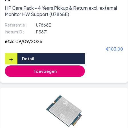
HP Care Pack - 4 Years Pickup & Return excl. external
Monitor HW Support (U7868E)
Referentie :
U7868E
Inetum ID :
P3871
eta:
09/09/2026
€103,00
+
Detail
Toevoegen