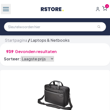
0
Startpagina
/
Laptops & Netbooks
939
Gevonden resultaten
Sorteer: