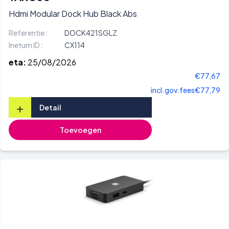
Hdmi Modular Dock Hub Black Abs
Referentie :
DOCK421SGLZ
Inetum ID :
CX114
eta:
25/08/2026
€77,67
incl.gov.fees
€77,79
+
Detail
Toevoegen