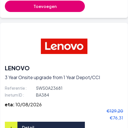
Toevoegen
LENOVO
3 Year Onsite upgrade from 1 Year Depot/CCI
Referentie :
5WS0A23681
Inetum ID :
BA384
eta:
10/08/2026
€129,20
€76,31
+
Detail