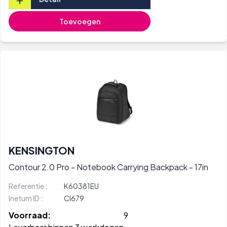
Toevoegen
KENSINGTON
Contour 2.0 Pro - Notebook Carrying Backpack - 17in
Referentie :
K60381EU
Inetum ID :
CI679
Voorraad:
9