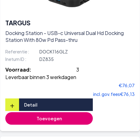
TARGUS
Docking Station - USB-c Universal Dual Hd Docking
Station With 80w Pd Pass-thru
Referentie :
DOCK116GLZ
Inetum ID :
DZ835
Voorraad:
3
Leverbaar binnen 3 werkdagen
€76,07
incl.gov.fees
€76,13
+
Detail
Toevoegen