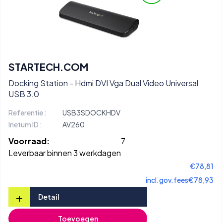
STARTECH.COM
Docking Station - Hdmi DVI Vga Dual Video Universal
USB 3.0
Referentie :
USB3SDOCKHDV
Inetum ID :
AV260
Voorraad:
7
Leverbaar binnen 3 werkdagen
€78,81
incl.gov.fees
€78,93
+
Detail
Toevoegen