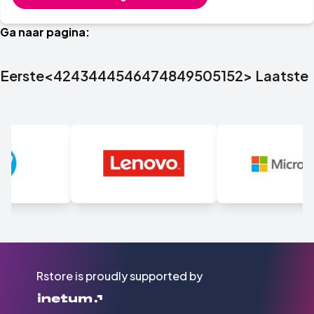
Ga naar pagina:
Eerste
<
42
43
44
45
46
47
48
49
50
51
52
>
Laatste
Rstore is proudly supported by