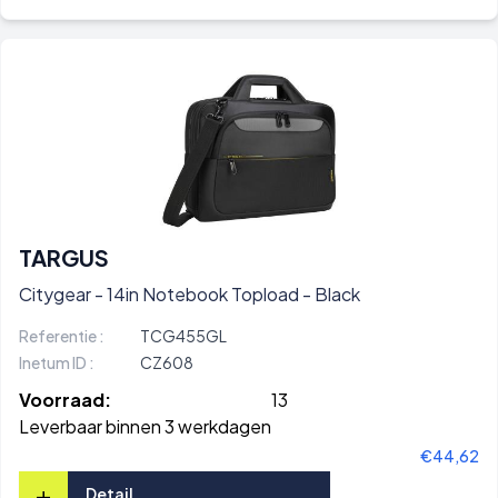
TARGUS
Citygear - 14in Notebook Topload - Black
Referentie :
TCG455GL
Inetum ID :
CZ608
Voorraad:
13
Leverbaar binnen 3 werkdagen
€44,62
+
Detail