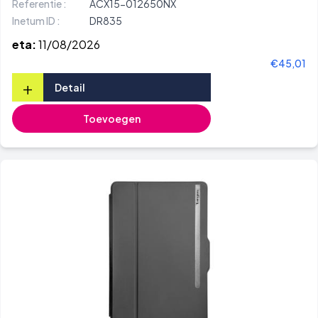
Referentie :
ACX15-012650NX
Inetum ID :
DR835
eta:
11/08/2026
€45,01
+
Detail
Toevoegen