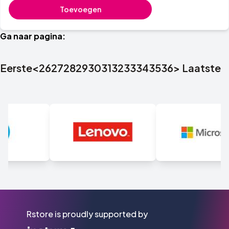
Toevoegen
Ga naar pagina:
Eerste
<
26
27
28
29
30
31
32
33
34
35
36
>
Laatste
Rstore is proudly supported by