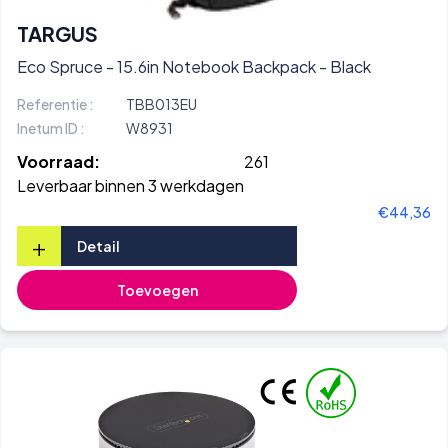
TARGUS
Eco Spruce - 15.6in Notebook Backpack - Black
Referentie :
TBB013EU
Inetum ID :
W8931
Voorraad:
261
Leverbaar binnen 3 werkdagen
€44,36
+
Detail
Toevoegen