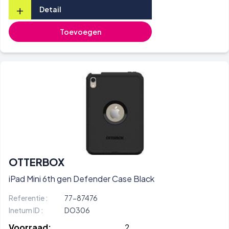
+
Detail
Toevoegen
OTTERBOX
iPad Mini 6th gen Defender Case Black
Referentie :
77-87476
Inetum ID :
DO306
Voorraad:
2