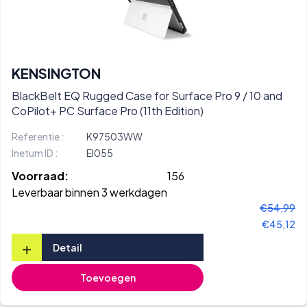
KENSINGTON
BlackBelt EQ Rugged Case for Surface Pro 9 / 10 and
CoPilot+ PC Surface Pro (11th Edition)
Referentie :
K97503WW
Inetum ID :
EI055
Voorraad:
156
Leverbaar binnen 3 werkdagen
€54,99
€45,12
+
Detail
Toevoegen