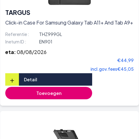
TARGUS
Click-in Case For Samsung Galaxy Tab A11+ And Tab A9+
Referentie :
THZ999GL
Inetum ID :
EN901
eta:
08/08/2026
€44,99
incl.gov.fees
€45,05
+
Detail
Toevoegen