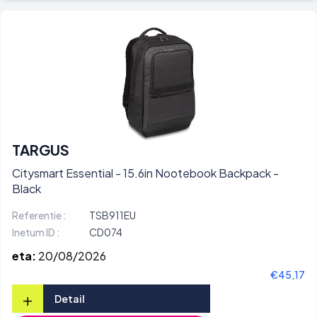
TARGUS
Citysmart Essential - 15.6in Nootebook Backpack -
Black
Referentie :
TSB911EU
Inetum ID :
CD074
eta:
20/08/2026
€45,17
+
Detail