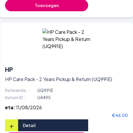
Toevoegen
HP
HP Care Pack - 2 Years Pickup & Return (UQ991E)
Referentie :
UQ991E
Inetum ID :
U4495
eta:
11/08/2026
€46,00
+
Detail