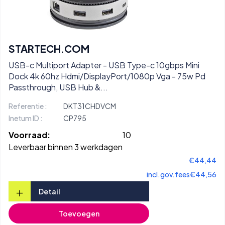
STARTECH.COM
USB-c Multiport Adapter - USB Type-c 10gbps Mini
Dock 4k 60hz Hdmi/DisplayPort/1080p Vga - 75w Pd
Passthrough, USB Hub &...
Referentie :
DKT31CHDVCM
Inetum ID :
CP795
Voorraad:
10
Leverbaar binnen 3 werkdagen
€44,44
incl.gov.fees
€44,56
+
Detail
Toevoegen