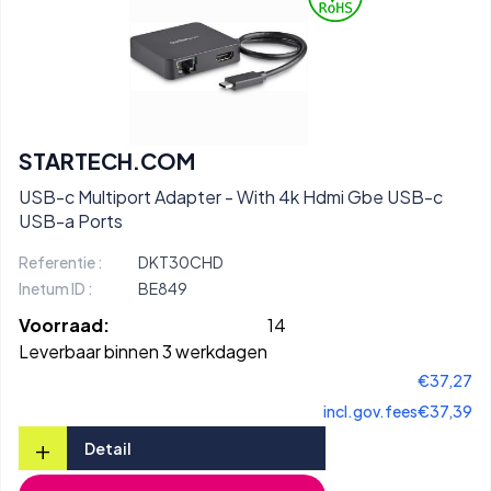
STARTECH.COM
USB-c Multiport Adapter - With 4k Hdmi Gbe USB-c
USB-a Ports
Referentie :
DKT30CHD
Inetum ID :
BE849
Voorraad:
14
Leverbaar binnen 3 werkdagen
€37,27
incl.gov.fees
€37,39
+
Detail