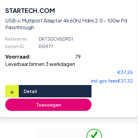
STARTECH.COM
USB-c Multiport Adapter 4k 60hz Hdmi 2.0 - 100w Pd
Passthrough
Referentie :
DKT30CHSDPD1
Inetum ID :
DG977
Voorraad:
79
Leverbaar binnen 3 werkdagen
€37,26
incl.gov.fees
€37,32
+
Detail
Toevoegen