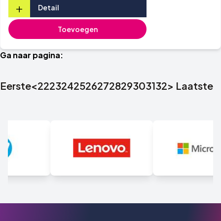
+
Detail
Toevoegen
Ga naar pagina:
Eerste
<
22
23
24
25
26
27
28
29
30
31
32
>
Laatste