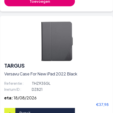
Toevoegen
TARGUS
Versavu Case For New iPad 2022 Black
Referentie :
THZ935GL
Inetum ID :
DZ821
eta:
18/08/2026
€37,98