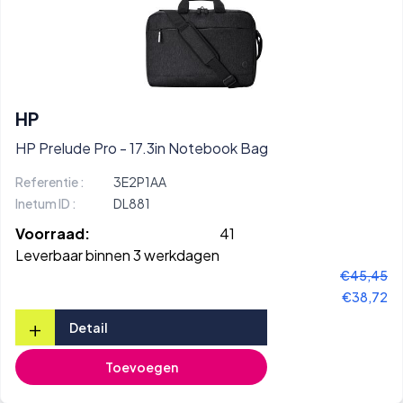
HP
HP Prelude Pro - 17.3in Notebook Bag
Referentie :
3E2P1AA
Inetum ID :
DL881
Voorraad:
41
Leverbaar binnen 3 werkdagen
€45,45
€38,72
+
Detail
Toevoegen