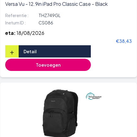
Versa Vu - 12.9in iPad Pro Classic Case - Black
Referentie :
THZ749GL
Inetum ID :
CS086
eta:
18/08/2026
€38,43
+
Detail
Toevoegen