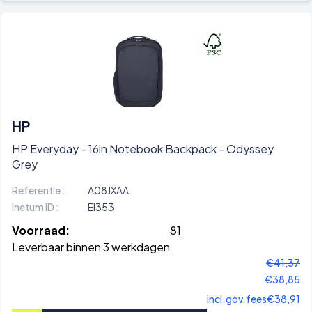
HP
HP Everyday - 16in Notebook Backpack - Odyssey
Grey
Referentie :
A08JXAA
Inetum ID :
EI353
Voorraad:
81
Leverbaar binnen 3 werkdagen
€41,37
€38,85
incl.gov.fees
€38,91