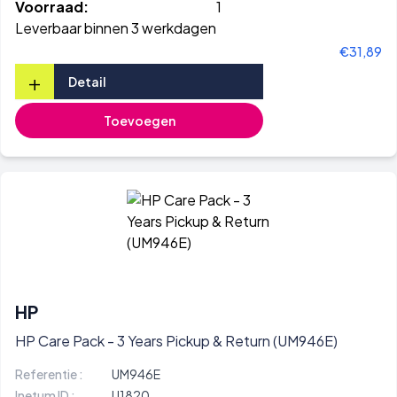
Voorraad:
1
Leverbaar binnen 3 werkdagen
€31,89
+
Detail
Toevoegen
HP
HP Care Pack - 3 Years Pickup & Return (UM946E)
Referentie :
UM946E
Inetum ID :
U1820