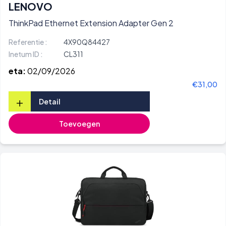
LENOVO
ThinkPad Ethernet Extension Adapter Gen 2
Referentie :
4X90Q84427
Inetum ID :
CL311
eta:
02/09/2026
€31,00
+
Detail
Toevoegen