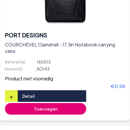
PORT DESIGNS
COURCHEVEL Clamshell - 17.3in Notebook carrying
case
Referentie :
160513
Inetum ID :
AO143
Product niet voorradig
€31,08
+
Detail
Toevoegen