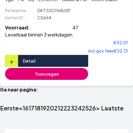
Referentie :
DKT30CHVAUSP
Inetum ID :
CS664
Voorraad:
47
Leverbaar binnen 3 werkdagen
€32,01
incl.gov.fees
€32,13
+
Detail
Toevoegen
Ga naar pagina:
Eerste
<
16
17
18
19
20
21
22
23
24
25
26
>
Laatste