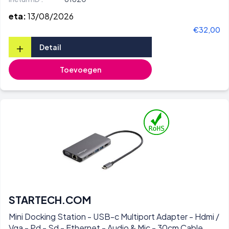
eta:
13/08/2026
€32,00
+
Detail
Toevoegen
STARTECH.COM
Mini Docking Station - USB-c Multiport Adapter - Hdmi /
Vga - Pd - Sd - Ethernet - Audio & Mic - 30cm Cable