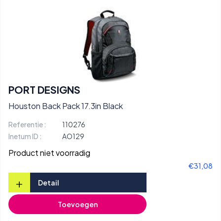
PORT DESIGNS
Houston Back Pack 17.3in Black
Referentie :
110276
Inetum ID :
AO129
Product niet voorradig
€31,08
+
Detail
Toevoegen