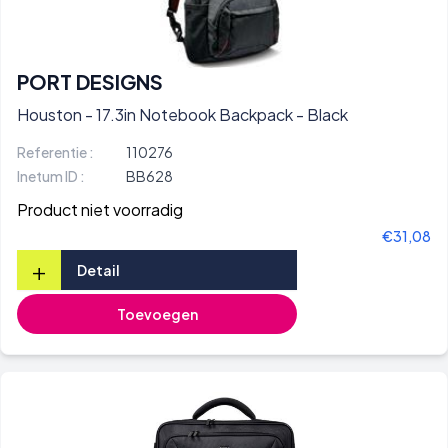
PORT DESIGNS
Houston - 17.3in Notebook Backpack - Black
Referentie :
110276
Inetum ID :
BB628
Product niet voorradig
€31,08
+
Detail
Toevoegen