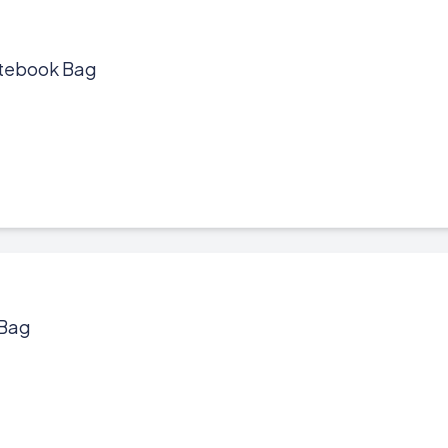
otebook Bag
 Bag