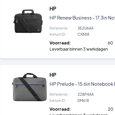
HP
HP Renew Business - 17.3in N
Referentie :
3E2U6AA
Inetum ID :
CX888
Voorraad:
60
Leverbaar binnen 3 werkdagen
HP
HP Prelude - 15.6in Notebook
Referentie :
2Z8P4AA
Inetum ID :
DM618
Voorraad:
20