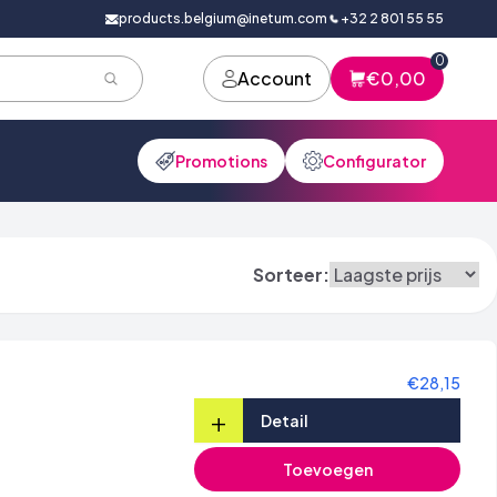
products.belgium@inetum.com
+32 2 801 55 55
0
Account
€0,00
Promotions
Configurator
Sorteer:
€28,15
+
Detail
Toevoegen