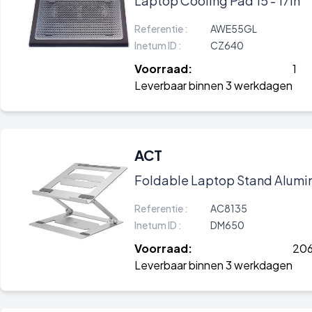
Laptop Cooling Pad 15 - 17in
Referentie :
AWE55GL
Inetum ID :
CZ640
Voorraad:
1
Leverbaar binnen 3 werkdagen
ACT
Foldable Laptop Stand Alumin
Referentie :
AC8135
Inetum ID :
DM650
Voorraad:
206
Leverbaar binnen 3 werkdagen