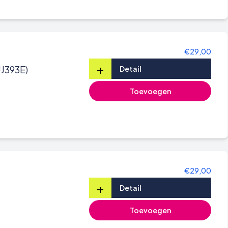
€29,00
+
UJ393E)
Detail
Toevoegen
€29,00
+
Detail
Toevoegen