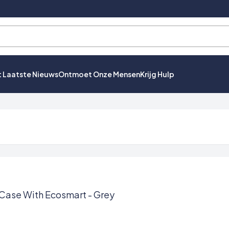
t Laatste Nieuws
Ontmoet Onze Mensen
Krijg Hulp
 Case With Ecosmart - Grey