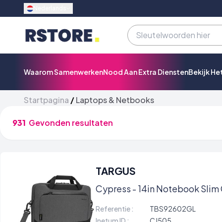
Nederlands
Waarom Samenwerken
Nood Aan Extra Diensten
Bekijk He
Startpagina
/
Laptops & Netbooks
931
Gevonden resultaten
TARGUS
Cypress - 14in Notebook Slim
Referentie :
TBS92602GL
Inetum ID :
CJ505