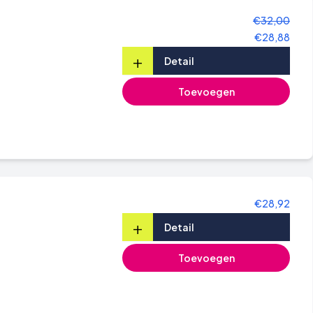
€32,00
€28,88
+
Detail
Toevoegen
€28,92
+
Detail
Toevoegen