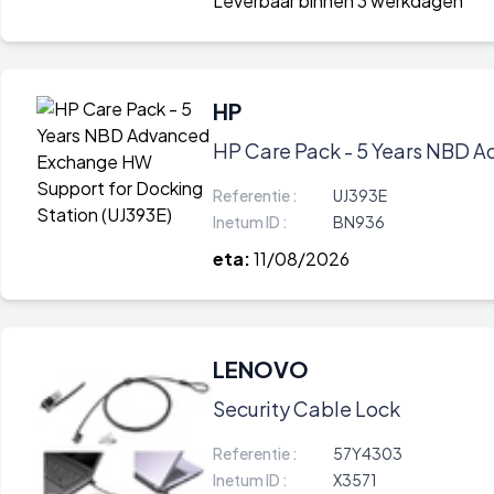
Leverbaar binnen 3 werkdagen
HP
HP Care Pack - 5 Years NBD A
Referentie :
UJ393E
Inetum ID :
BN936
eta:
11/08/2026
LENOVO
Security Cable Lock
Referentie :
57Y4303
Inetum ID :
X3571