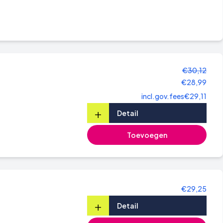
€30,12
€28,99
incl.gov.fees
€29,11
+
Detail
Toevoegen
€29,25
+
Detail