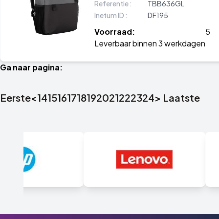
Referentie :
TBB636GL
Inetum ID :
DF195
Voorraad:
5
Leverbaar binnen 3 werkdagen
Ga naar pagina:
Eerste
<
14
15
16
17
18
19
20
21
22
23
24
>
Laatste