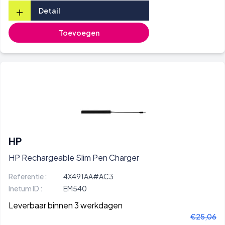
+
Detail
Toevoegen
HP
HP Rechargeable Slim Pen Charger
Referentie :
4X491AA#AC3
Inetum ID :
EM540
Leverbaar binnen 3 werkdagen
€25,06