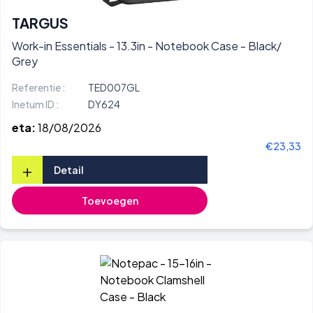
TARGUS
Work-in Essentials - 13.3in - Notebook Case - Black/
Grey
Referentie :
TED007GL
Inetum ID :
DY624
eta:
18/08/2026
€23,33
+
Detail
Toevoegen