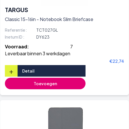
TARGUS
Classic 15-16in - Notebook Slim Briefcase
Referentie :
TCT027GL
Inetum ID :
DY623
Voorraad:
7
Leverbaar binnen 3 werkdagen
€22,74
+
Detail
Toevoegen