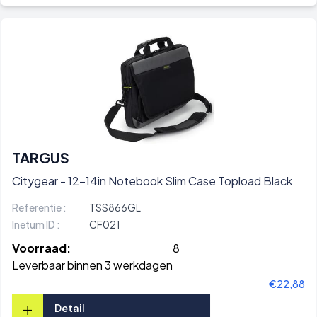
TARGUS
Citygear - 12-14in Notebook Slim Case Topload Black
Referentie :
TSS866GL
Inetum ID :
CF021
Voorraad:
8
Leverbaar binnen 3 werkdagen
€22,88
+
Detail