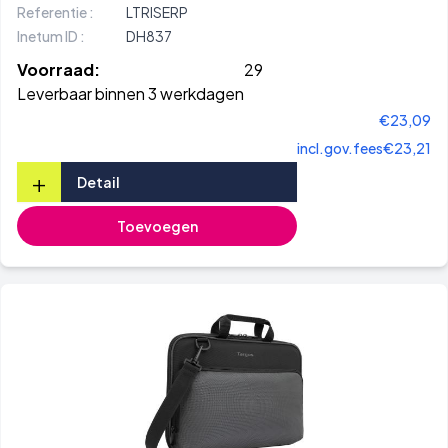
Referentie :
LTRISERP
Inetum ID :
DH837
Voorraad:
29
Leverbaar binnen 3 werkdagen
€23,09
incl.gov.fees
€23,21
+
Detail
Toevoegen