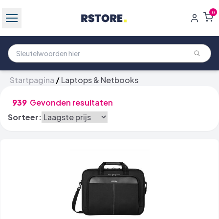
0
Startpagina
/
Laptops & Netbooks
939
Gevonden resultaten
Sorteer: