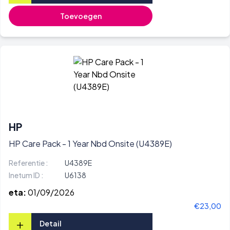
Toevoegen
HP
HP Care Pack - 1 Year Nbd Onsite (U4389E)
Referentie :
U4389E
Inetum ID :
U6138
eta:
01/09/2026
€23,00
+
Detail