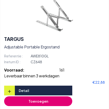
TARGUS
Adjustable Portable Ergostand
Referentie :
AWE810GL
Inetum ID :
CZ648
Voorraad:
161
Leverbaar binnen 3 werkdagen
€22,88
+
Detail
Toevoegen