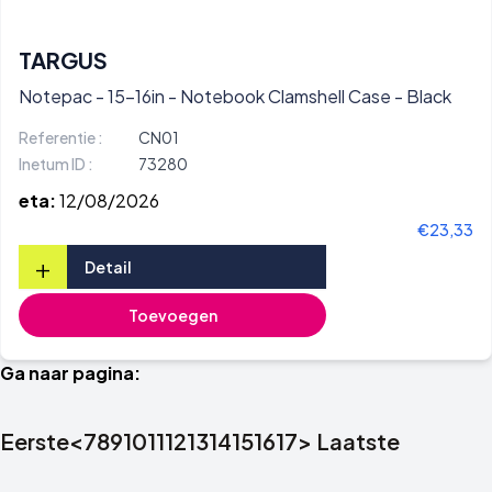
TARGUS
Notepac - 15-16in - Notebook Clamshell Case - Black
Referentie :
CN01
Inetum ID :
73280
eta:
12/08/2026
€23,33
+
Detail
Toevoegen
Ga naar pagina:
Eerste
<
7
8
9
10
11
12
13
14
15
16
17
>
Laatste