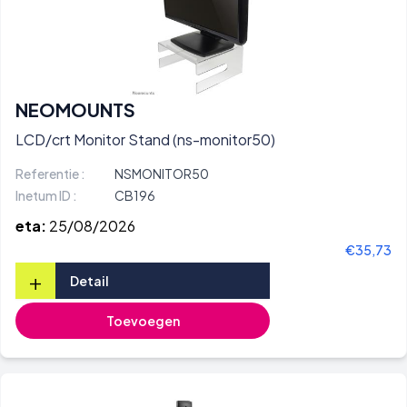
NEOMOUNTS
LCD/crt Monitor Stand (ns-monitor50)
Referentie :
NSMONITOR50
Inetum ID :
CB196
eta:
25/08/2026
€35,73
+
Detail
Toevoegen