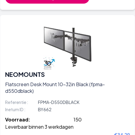
NEOMOUNTS
Flatscreen Desk Mount 10-32in Black (fpma-
d550dblack)
Referentie :
FPMA-D550DBLACK
Inetum ID :
BY662
Voorraad:
150
Leverbaar binnen 3 werkdagen
€34,29