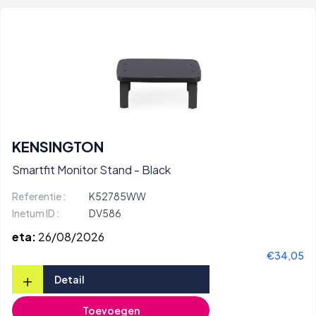
KENSINGTON
Smartfit Monitor Stand - Black
Referentie :
K52785WW
Inetum ID :
DV586
eta:
26/08/2026
€34,05
+
Detail
Toevoegen