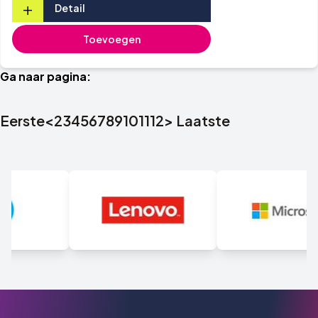
+
Detail
Toevoegen
Ga naar pagina:
Eerste
<
2
3
4
5
6
7
8
9
10
11
12
>
Laatste