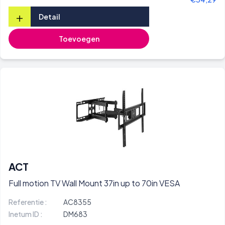
+
Detail
Toevoegen
ACT
Full motion TV Wall Mount 37in up to 70in VESA
Referentie :
AC8355
Inetum ID :
DM683