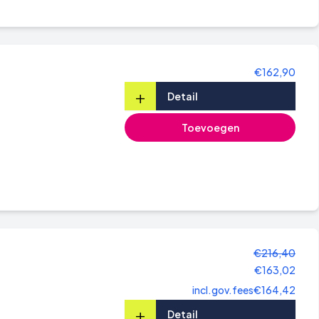
€162,90
+
Detail
Toevoegen
€216,40
€163,02
incl.gov.fees
€164,42
+
Detail