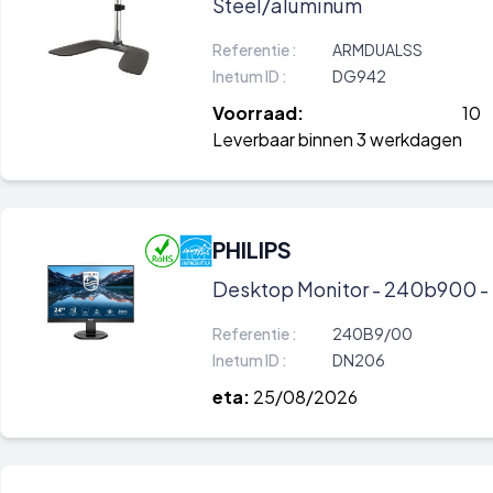
Steel/aluminum
Referentie :
ARMDUALSS
Inetum ID :
DG942
Voorraad:
10
Leverbaar binnen 3 werkdagen
PHILIPS
Desktop Monitor - 240b900 - 
Referentie :
240B9/00
Inetum ID :
DN206
eta:
25/08/2026