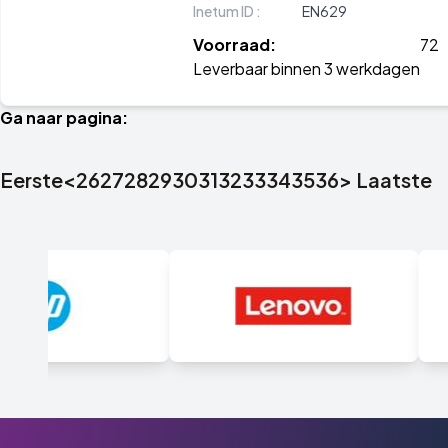
Inetum ID :
EN629
Voorraad:
72
Leverbaar binnen 3 werkdagen
Ga naar pagina:
Eerste
<
26
27
28
29
30
31
32
33
34
35
36
>
Laatste