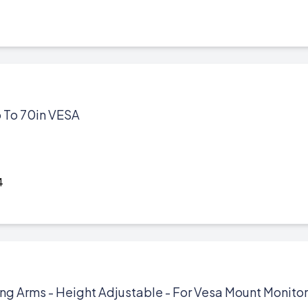
p To 70in VESA
4
ing Arms - Height Adjustable - For Vesa Mount Monitor