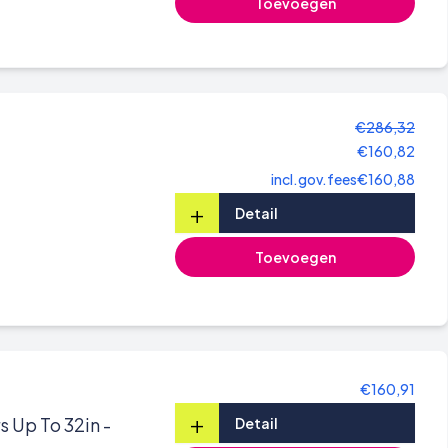
Toevoegen
€286,32
€160,82
incl.gov.fees
€160,88
+
Detail
Toevoegen
€160,91
+
s Up To 32in -
Detail