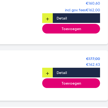
€160,60
incl.gov.fees
€162,00
+
Detail
Toevoegen
€177,00
€162,43
+
Detail
Toevoegen