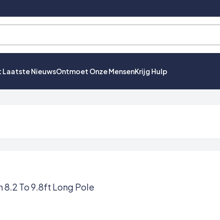
t Laatste Nieuws
Ontmoet Onze Mensen
Krijg Hulp
 8.2 To 9.8ft Long Pole