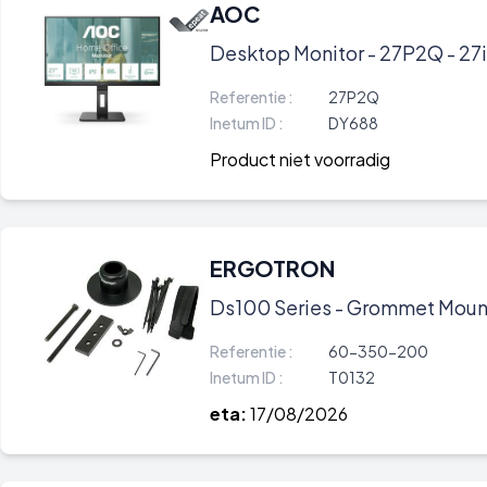
AOC
Desktop Monitor - 27P2Q - 27i
Referentie :
27P2Q
Inetum ID :
DY688
Product niet voorradig
ERGOTRON
Ds100 Series - Grommet Moun
Referentie :
60-350-200
Inetum ID :
T0132
eta:
17/08/2026