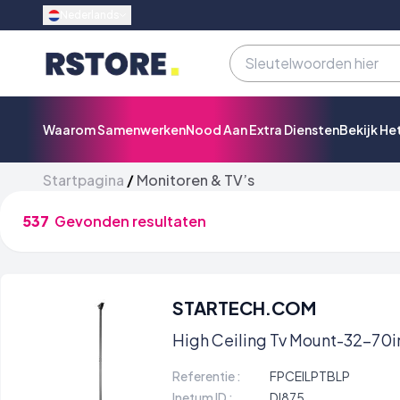
Nederlands
Waarom Samenwerken
Nood Aan Extra Diensten
Bekijk He
Startpagina
/
Monitoren & TV’s
537
Gevonden resultaten
STARTECH.COM
High Ceiling Tv Mount-32-70in
Referentie :
FPCEILPTBLP
Inetum ID :
DI875