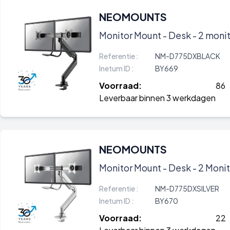
NEOMOUNTS
Monitor Mount - Desk - 2 monito
Referentie :
NM-D775DXBLACK
Inetum ID :
BY669
Voorraad:
86
Leverbaar binnen 3 werkdagen
NEOMOUNTS
Monitor Mount - Desk - 2 Monitor
Referentie :
NM-D775DXSILVER
Inetum ID :
BY670
Voorraad:
22