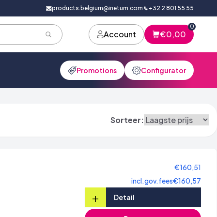
products.belgium@inetum.com
+32 2 801 55 55
0
Account
€0,00
Promotions
Configurator
Sorteer:
€160,51
incl.gov.fees
€160,57
+
Detail