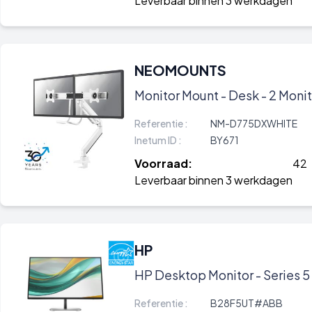
Leverbaar binnen 3 werkdagen
NEOMOUNTS
Monitor Mount - Desk - 2 Monito
Referentie :
NM-D775DXWHITE
Inetum ID :
BY671
Voorraad:
42
Leverbaar binnen 3 werkdagen
HP
HP Desktop Monitor - Series 5 
Referentie :
B28F5UT#ABB