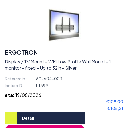
ERGOTRON
Display / TV Mount - WM Low Profile Wall Mount - 1
monitor - fixed - Up to 32in - Silver
Referentie :
60-604-003
Inetum ID :
U1899
eta:
19/08/2026
€109,00
€105,21
+
Detail