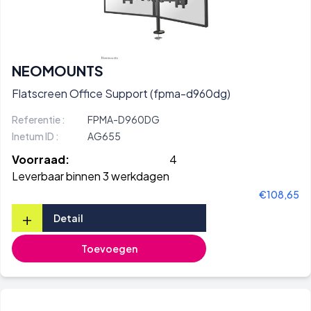
NEOMOUNTS
Flatscreen Office Support (fpma-d960dg)
Referentie :
FPMA-D960DG
Inetum ID :
AG655
Voorraad:
4
Leverbaar binnen 3 werkdagen
€108,65
+
Detail
Toevoegen