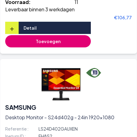
Voorraad:
11
Leverbaar binnen 3 werkdagen
€106,77
+
Detail
Toevoegen
SAMSUNG
Desktop Monitor - S24d402g - 24in 1920x1080
Referentie :
LS24D402GAUXEN
Inetum ID :
EH852