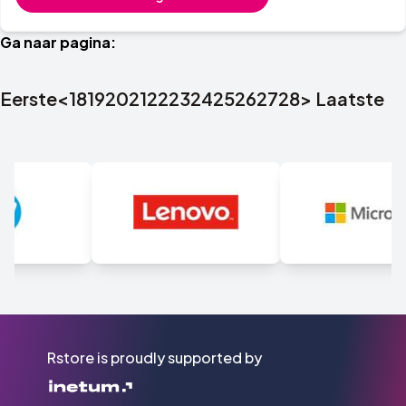
Ga naar pagina:
Eerste
<
18
19
20
21
22
23
24
25
26
27
28
>
Laatste
Rstore is proudly supported by