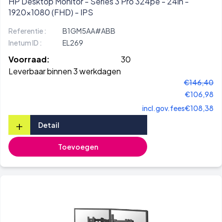
HP Desktop Monitor - Series 3 Pro 324pe - 24in -
1920x1080 (FHD) - IPS
Referentie :
B1GM5AA#ABB
Inetum ID :
EL269
Voorraad:
30
Leverbaar binnen 3 werkdagen
€146,40
€106,98
incl.gov.fees
€108,38
+
Detail
Toevoegen