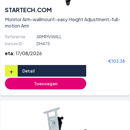
STARTECH.COM
Monitor Arm-wallmount-easy Height Adjustment-full-
motion Arm
Referentie :
ARMPIVWALL
Inetum ID :
DH475
eta:
17/08/2026
€103,38
+
Detail
Toevoegen