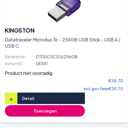
KINGSTON
Datatraveler Microduo 3c - 256GB USB Stick - USB A /
USB C
Referentie :
DTDUO3CG3/256GB
Inetum ID :
DE581
Product niet voorradig
€38,70
incl.gov.fees
€39,70
+
Detail
Toevoegen