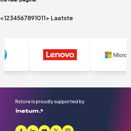
<
1
2
3
4
5
6
7
8
9
10
11
>
Laatste
Rstore is proudly supported by