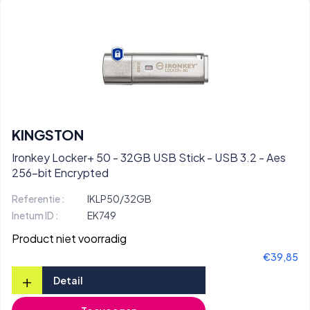
KINGSTON
Ironkey Locker+ 50 - 32GB USB Stick - USB 3.2 - Aes
256-bit Encrypted
Referentie :
IKLP50/32GB
Inetum ID :
EK749
Product niet voorradig
€39,85
+
Detail