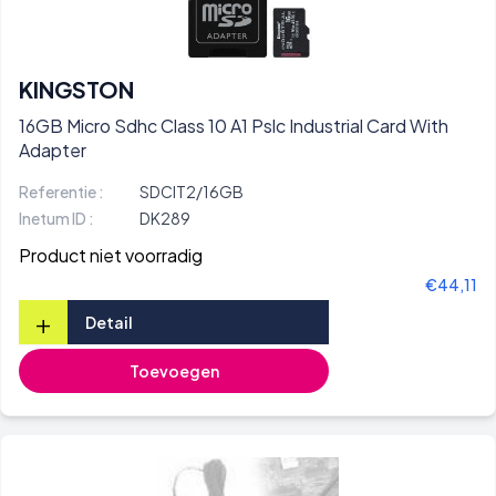
KINGSTON
16GB Micro Sdhc Class 10 A1 Pslc Industrial Card With
Adapter
Referentie :
SDCIT2/16GB
Inetum ID :
DK289
Product niet voorradig
€44,11
+
Detail
Toevoegen