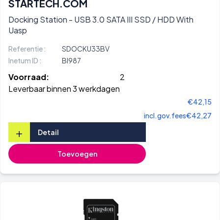
STARTECH.COM
Docking Station - USB 3.0 SATA III SSD / HDD With
Uasp
Referentie :
SDOCKU33BV
Inetum ID :
BI987
Voorraad:
2
Leverbaar binnen 3 werkdagen
€42,15
incl.gov.fees
€42,27
+
Detail
Toevoegen