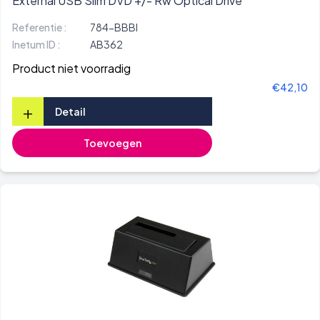
External USB Slim DVD +/- Rw Optical Drive
Referentie :
784-BBBI
Inetum ID :
AB362
Product niet voorradig
€42,10
+
Detail
Toevoegen