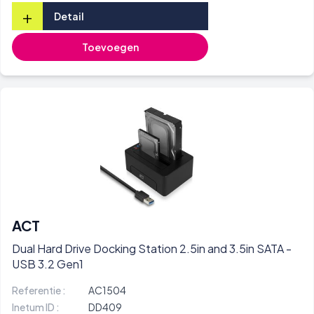
+
Detail
Toevoegen
ACT
Dual Hard Drive Docking Station 2.5in and 3.5in SATA -
USB 3.2 Gen1
Referentie :
AC1504
Inetum ID :
DD409