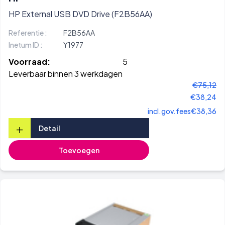
HP External USB DVD Drive (F2B56AA)
Referentie :
F2B56AA
Inetum ID :
Y1977
Voorraad:
5
Leverbaar binnen 3 werkdagen
€75,12
€38,24
incl.gov.fees
€38,36
+
Detail
Toevoegen