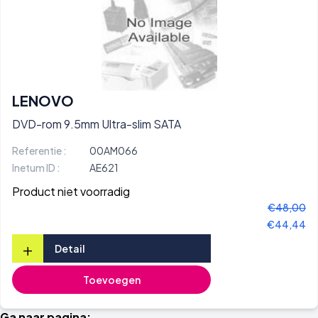
LENOVO
DVD-rom 9.5mm Ultra-slim SATA
Referentie :
00AM066
Inetum ID :
AE621
Product niet voorradig
€48,00
€44,44
+
Detail
Toevoegen
Ga naar pagina: