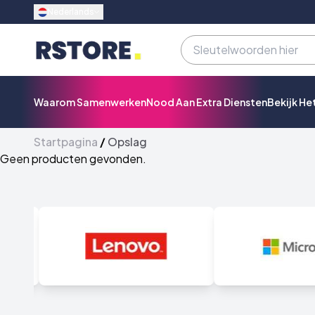
Nederlands
Waarom Samenwerken
Nood Aan Extra Diensten
Bekijk He
Startpagina
/
Opslag
Geen producten gevonden.