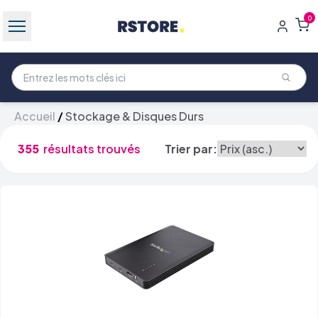
0
Accueil
/
Stockage & Disques Durs
355
résultats trouvés
Trier par: