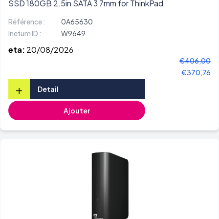
SSD 180GB 2.5in SATA 3 7mm for ThinkPad
Référence :
0A65630
Inetum ID :
W9649
eta:
20/08/2026
€406,00
€370,76
+
Detail
Ajouter