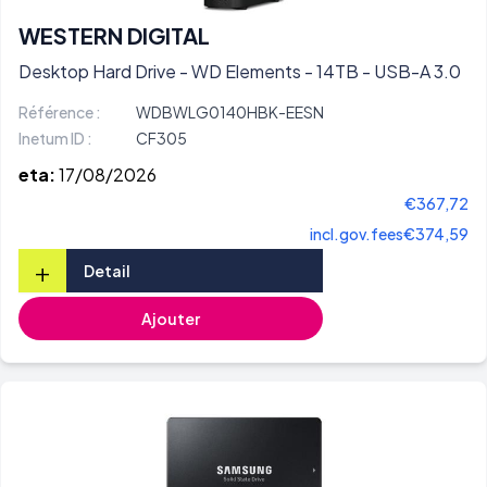
WESTERN DIGITAL
Desktop Hard Drive - WD Elements - 14TB - USB-A 3.0
Référence :
WDBWLG0140HBK-EESN
Inetum ID :
CF305
eta:
17/08/2026
€367,72
incl.gov.fees
€374,59
+
Detail
Ajouter