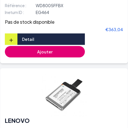
Référence :
WD8005FFBX
Inetum ID :
EG464
Pas de stock disponible
€363,04
+
Detail
Ajouter
LENOVO