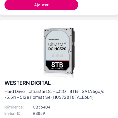
Ajouter
WESTERN DIGITAL
Hard Drive - Ultrastar Dc Hc320 - 8TB - SATA 6gb/s
-3.5in - 512e Format Se (HUS728T8TALE6L4)
Référence :
0B36404
Inetum ID :
BS859