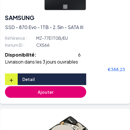
SAMSUNG
SSD - 870 Evo - 1TB - 2.5in - SATA III
Référence :
MZ-77E1T0B/EU
Inetum ID :
CX566
Disponibilité:
6
Livraison dans les 3 jours ouvrables
€388,23
+
Detail
Ajouter