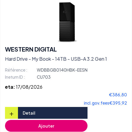
WESTERN DIGITAL
Hard Drive - My Book - 14TB - USB-A 3.2 Gen 1
Référence :
WDBBGB0140HBK-EESN
Inetum ID :
CU703
eta:
17/08/2026
€386,80
incl.gov.fees
€395,92
+
Detail
Ajouter