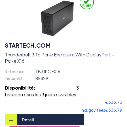
STARTECH.COM
Thunderbolt 3 To Pci-e Enclosure With DisplayPort -
Pci-e X16
Référence :
TB31PCIEX16
Inetum ID :
BE829
Disponibilité:
3
Livraison dans les 3 jours ouvrables
€338,73
incl.gov.fees
€338,79
+
Detail