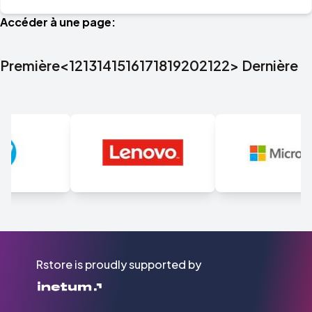
Accéder à une page:
Première
<
12
13
14
15
16
17
18
19
20
21
22
>
Dernière
Rstore is proudly supported by