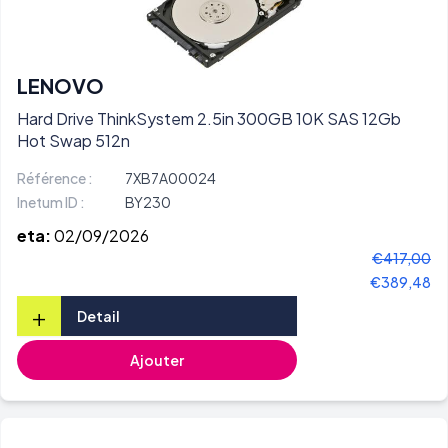
LENOVO
Hard Drive ThinkSystem 2.5in 300GB 10K SAS 12Gb
Hot Swap 512n
Référence :
7XB7A00024
Inetum ID :
BY230
eta:
02/09/2026
€417,00
€389,48
+
Detail
Ajouter