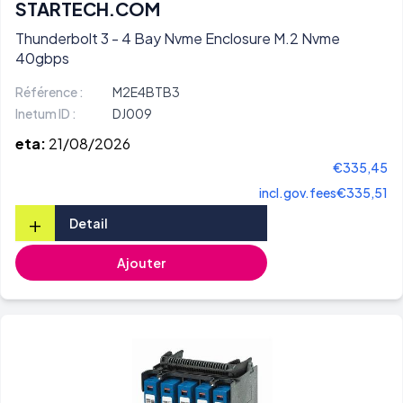
STARTECH.COM
Thunderbolt 3 - 4 Bay Nvme Enclosure M.2 Nvme
40gbps
Référence :
M2E4BTB3
Inetum ID :
DJ009
eta:
21/08/2026
€335,45
incl.gov.fees
€335,51
+
Detail
Ajouter