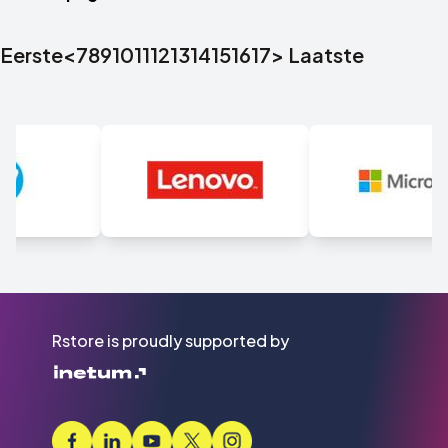
Eerste
<
7
8
9
10
11
12
13
14
15
16
17
>
Laatste
Rstore is proudly supported by