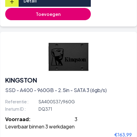
+
Detail
Toevoegen
KINGSTON
SSD - A400 - 960GB - 2.5in - SATA 3 (6gb/s)
Referentie :
SA400S37/960G
Inetum ID :
DQ371
Voorraad:
3
Leverbaar binnen 3 werkdagen
€163,99