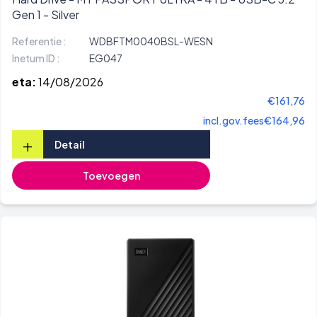
Gen 1 - Silver
Referentie :
WDBFTM0040BSL-WESN
Inetum ID :
EG047
eta:
14/08/2026
€161,76
incl.gov.fees
€164,96
+
Detail
Toevoegen