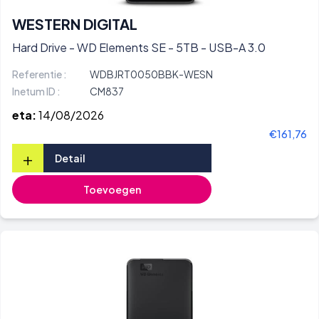
WESTERN DIGITAL
Hard Drive - WD Elements SE - 5TB - USB-A 3.0
Referentie :
WDBJRT0050BBK-WESN
Inetum ID :
CM837
eta:
14/08/2026
€161,76
+
Detail
Toevoegen