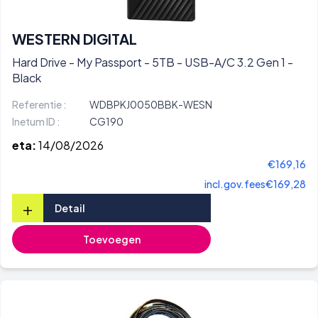
WESTERN DIGITAL
Hard Drive - My Passport - 5TB - USB-A/C 3.2 Gen 1 -
Black
Referentie :
WDBPKJ0050BBK-WESN
Inetum ID :
CG190
eta:
14/08/2026
€169,16
incl.gov.fees
€169,28
+
Detail
Toevoegen