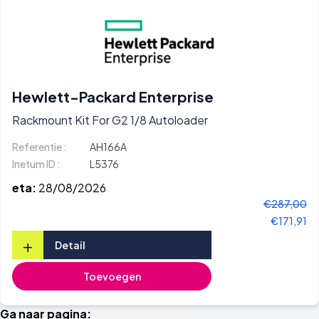
Hewlett-Packard Enterprise
Rackmount Kit For G2 1/8 Autoloader
Referentie :
AH166A
Inetum ID :
L5376
eta:
28/08/2026
€287,00
€171,91
+
Detail
Toevoegen
Ga naar pagina: