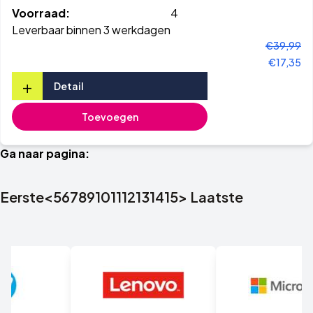
Voorraad:
4
Leverbaar binnen 3 werkdagen
€39,99
€17,35
+
Detail
Toevoegen
Ga naar pagina:
Eerste
<
5
6
7
8
9
10
11
12
13
14
15
>
Laatste