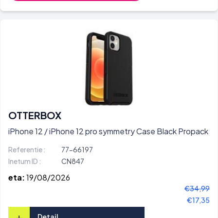
OTTERBOX
iPhone 12 / iPhone 12 pro symmetry Case Black Propack
Referentie :
77-66197
Inetum ID :
CN847
eta:
19/08/2026
€34,99
€17,35
+
Detail