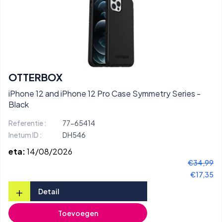
OTTERBOX
iPhone 12 and iPhone 12 Pro Case Symmetry Series -
Black
Referentie :
77-65414
Inetum ID :
DH546
eta:
14/08/2026
€34,99
€17,35
+
Detail
Toevoegen