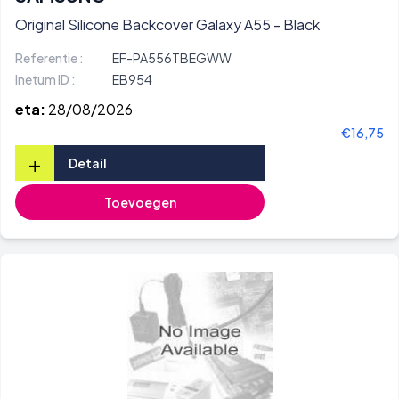
Original Silicone Backcover Galaxy A55 - Black
Referentie :
EF-PA556TBEGWW
Inetum ID :
EB954
eta:
28/08/2026
€16,75
+
Detail
Toevoegen