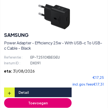
SAMSUNG
Power Adapter - Efficiency 25w - With USB-c To USB-
c Cable - Black
Referentie :
EP-T2510XBEGEU
Inetum ID :
DX091
eta:
31/08/2026
€17,25
incl.gov.fees
€17,31
+
Detail
Toevoegen