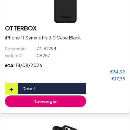
OTTERBOX
iPhone 11 Symmetry 3.0 Case Black
Referentie :
77-62794
Inetum ID :
CA257
eta:
18/08/2026
€34,99
€17,35
+
Detail
Toevoegen