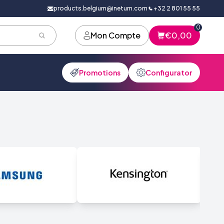
products.belgium@inetum.com
+32 2 801 55 55
0
Mon Compte
€0,00
Promotions
Configurator