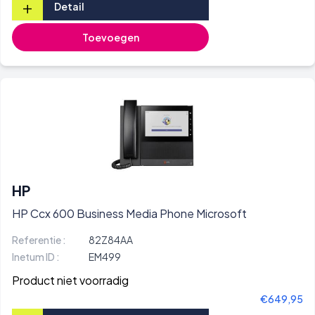
+
Detail
Toevoegen
HP
HP Ccx 600 Business Media Phone Microsoft
Referentie :
82Z84AA
Inetum ID :
EM499
Product niet voorradig
€649,95