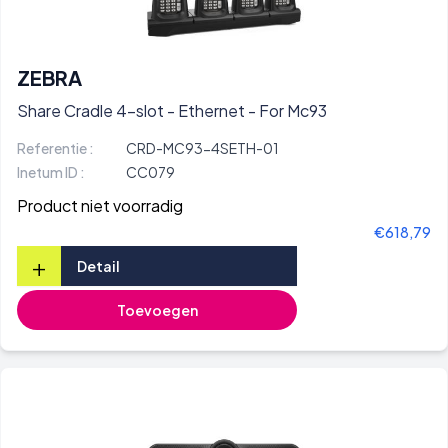
ZEBRA
Share Cradle 4-slot - Ethernet - For Mc93
Referentie :
CRD-MC93-4SETH-01
Inetum ID :
CC079
Product niet voorradig
€618,79
+
Detail
Toevoegen