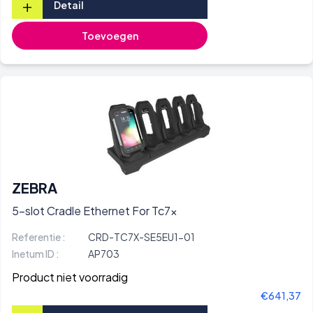
+
Detail
Toevoegen
ZEBRA
5-slot Cradle Ethernet For Tc7x
Referentie :
CRD-TC7X-SE5EU1-01
Inetum ID :
AP703
Product niet voorradig
€641,37