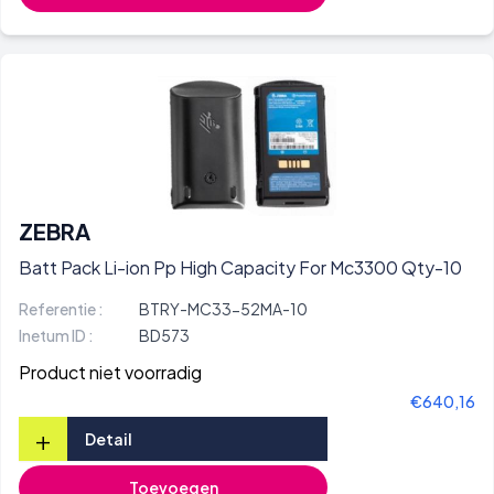
ZEBRA
Batt Pack Li-ion Pp High Capacity For Mc3300 Qty-10
Referentie :
BTRY-MC33-52MA-10
Inetum ID :
BD573
Product niet voorradig
€640,16
+
Detail
Toevoegen