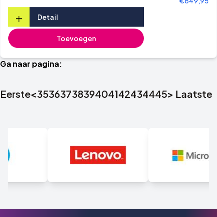
€649,95
+
Detail
Toevoegen
Ga naar pagina:
Eerste
<
35
36
37
38
39
40
41
42
43
44
45
>
Laatste