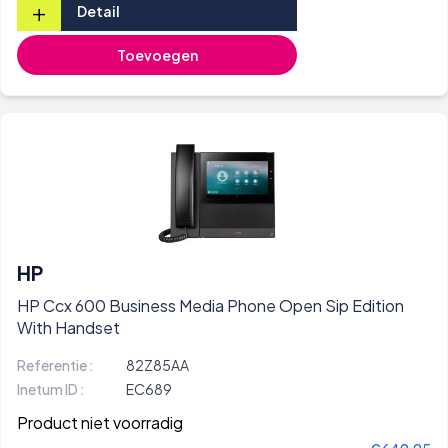
+
Detail
Toevoegen
HP
HP Ccx 600 Business Media Phone Open Sip Edition
With Handset
Referentie :
82Z85AA
Inetum ID :
EC689
Product niet voorradig