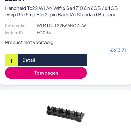
Handheld Tc22 WLAN Wifi 6 Se4710 6in 6GB / 64GB
16mp Rfc 5mp Ffc 2-pin Back I/o Standard Battery
Referentie :
WLMT0-T22B6ABC2-A6
Inetum ID :
EO033
Product niet voorradig
€613,71
+
Detail
Toevoegen