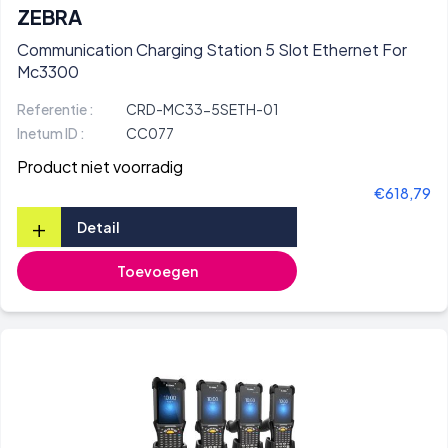
ZEBRA
Communication Charging Station 5 Slot Ethernet For
Mc3300
Referentie :
CRD-MC33-5SETH-01
Inetum ID :
CC077
Product niet voorradig
€618,79
+
Detail
Toevoegen