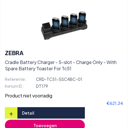
ZEBRA
Cradle Battery Charger - 5-slot - Charge Only - With
Spare Battery Toaster For Tc51
Referentie :
CRD-TC51-5SC4BC-01
Inetum ID :
DT179
Product niet voorradig
€621,34
+
Detail
Toevoegen