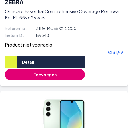
ZEBRA
Onecare Essential Comprehensive Coverage Renewal
For Mc55xx 2years
Referentie :
Z1RE-MC55XX-2C00
Inetum ID :
BV848
Product niet voorradig
€131,99
+
Detail
Toevoegen