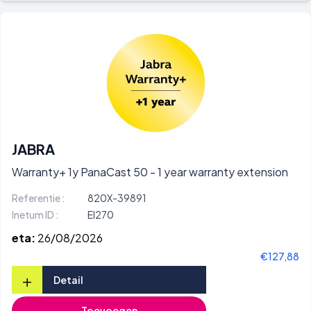
JABRA
Warranty+ 1y PanaCast 50 - 1 year warranty extension
Referentie :
820X-39891
Inetum ID :
EI270
eta:
26/08/2026
€127,88
+
Detail
Toevoegen