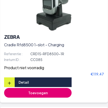
ZEBRA
Cradle Rfd8500 1-slot - Charging
Referentie :
CRD1S-RFD8500-1R
Inetum ID :
CC085
Product niet voorradig
€119,47
+
Detail
Toevoegen