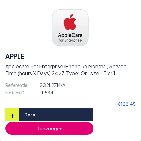
APPLE
Applecare For Enterprise iPhone 36 Months , Service
Time (hours X Days) 24x7, Type: On-site - Tier 1
Referentie :
SQ2L2ZM/A
Inetum ID :
EF534
€122,45
+
Detail
Toevoegen