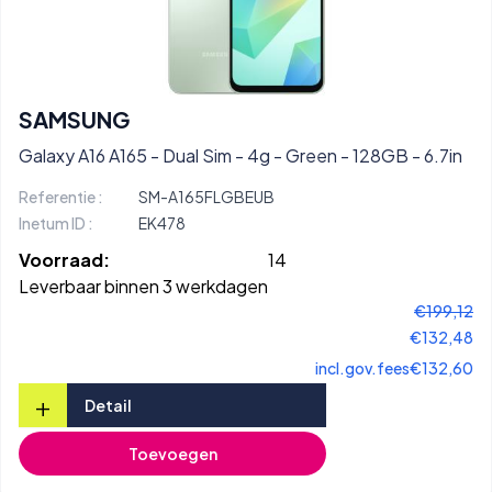
SAMSUNG
Galaxy A16 A165 - Dual Sim - 4g - Green - 128GB - 6.7in
Referentie :
SM-A165FLGBEUB
Inetum ID :
EK478
Voorraad:
14
Leverbaar binnen 3 werkdagen
€199,12
€132,48
incl.gov.fees
€132,60
+
Detail
Toevoegen