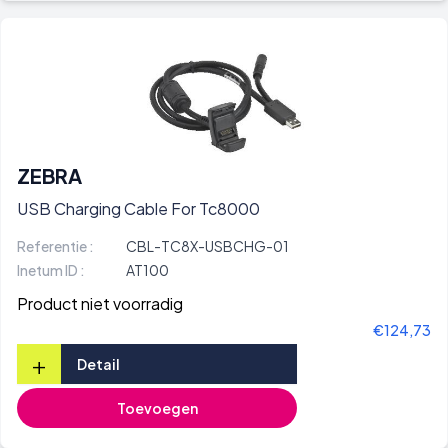
ZEBRA
USB Charging Cable For Tc8000
Referentie :
CBL-TC8X-USBCHG-01
Inetum ID :
AT100
Product niet voorradig
€124,73
+
Detail
Toevoegen