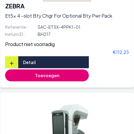
ZEBRA
Et5x 4 -slot Bty Chgr For Optional Bty Pwr Pack
Referentie :
SAC-ET5X-4PPK1-01
Inetum ID :
BH217
Product niet voorradig
€112,23
+
Detail
Toevoegen