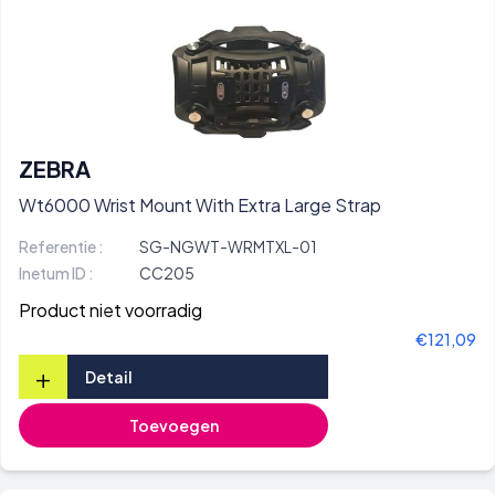
ZEBRA
Wt6000 Wrist Mount With Extra Large Strap
Referentie :
SG-NGWT-WRMTXL-01
Inetum ID :
CC205
Product niet voorradig
€121,09
+
Detail
Toevoegen