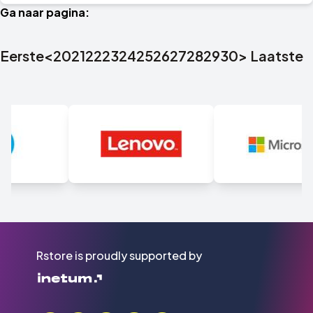
Ga naar pagina:
Eerste
<
20
21
22
23
24
25
26
27
28
29
30
>
Laatste
Rstore is proudly supported by