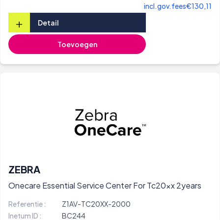
incl.gov.fees
€130,11
+
Detail
Toevoegen
ZEBRA
Onecare Essential Service Center For Tc20xx 2years
Referentie :
Z1AV-TC20XX-2000
Inetum ID :
BC244