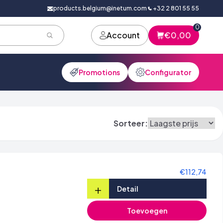
products.belgium@inetum.com
+32 2 801 55 55
0
Account
€0,00
Promotions
Configurator
Sorteer:
€112,74
+
Detail
Toevoegen