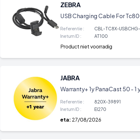
ZEBRA
USB Charging Cable For Tc8
Referentie :
CBL-TC8X-USBCHG-
Inetum ID :
AT100
Product niet voorradig
JABRA
Warranty+ 1y PanaCast 50 - 1 
Referentie :
820X-39891
Inetum ID :
EI270
eta:
27/08/2026