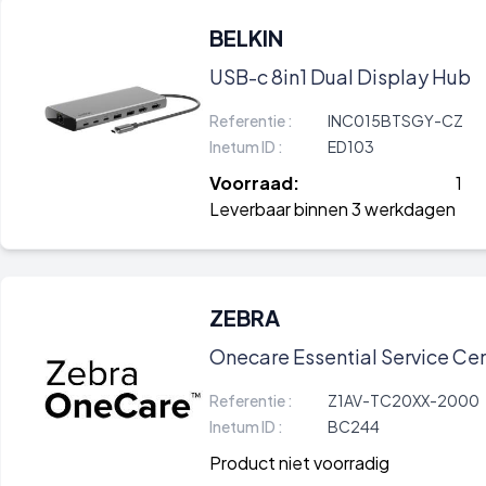
BELKIN
USB-c 8in1 Dual Display Hub
Referentie :
INC015BTSGY-CZ
Inetum ID :
ED103
Voorraad:
1
Leverbaar binnen 3 werkdagen
ZEBRA
Onecare Essential Service Ce
Referentie :
Z1AV-TC20XX-2000
Inetum ID :
BC244
Product niet voorradig