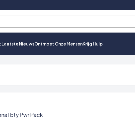
t Laatste Nieuws
Ontmoet Onze Mensen
Krijg Hulp
onal Bty Pwr Pack