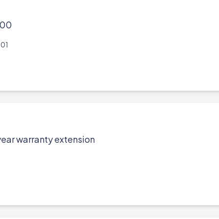
000
01
year warranty extension