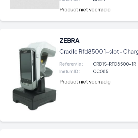
Product niet voorradig
ZEBRA
Cradle Rfd8500 1-slot - Char
Referentie :
CRD1S-RFD8500-1R
Inetum ID :
CC085
Product niet voorradig