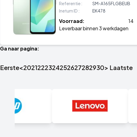
Referentie :
SM-A165FLGBEUB
Inetum ID :
EK478
Voorraad:
14
Leverbaar binnen 3 werkdagen
Ga naar pagina:
Eerste
<
20
21
22
23
24
25
26
27
28
29
30
>
Laatste