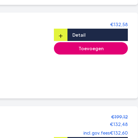
€132,58
+
Detail
Toevoegen
€199,12
€132,48
incl.gov.fees
€132,60