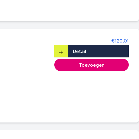
€120,01
+
Detail
Toevoegen