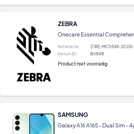
ZEBRA
Onecare Essential Comprehen
Referentie :
Z1RE-MC55XX-2C00
Inetum ID :
BV848
Product niet voorradig
SAMSUNG
Galaxy A16 A165 - Dual Sim - 4g