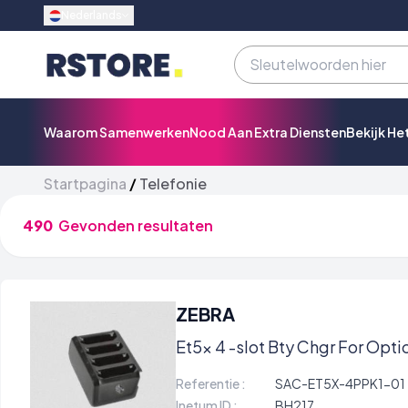
Nederlands
Waarom Samenwerken
Nood Aan Extra Diensten
Bekijk He
Startpagina
/
Telefonie
490
Gevonden resultaten
ZEBRA
Et5x 4 -slot Bty Chgr For Opti
Referentie :
SAC-ET5X-4PPK1-01
Inetum ID :
BH217