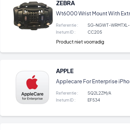
ZEBRA
Wt6000 Wrist Mount With Extr
Referentie :
SG-NGWT-WRMTXL-
Inetum ID :
CC205
Product niet voorradig
APPLE
Applecare For Enterprise iPhon
Referentie :
SQ2L2ZM/A
Inetum ID :
EF534