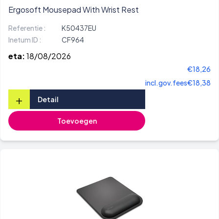
Ergosoft Mousepad With Wrist Rest
Referentie :
K50437EU
Inetum ID :
CF964
eta:
18/08/2026
€18,26
incl.gov.fees
€18,38
+
Detail
Toevoegen