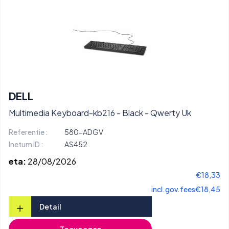
DELL
Multimedia Keyboard-kb216 - Black - Qwerty Uk
Referentie :
580-ADGV
Inetum ID :
AS452
eta:
28/08/2026
€18,33
incl.gov.fees
€18,45
+
Detail