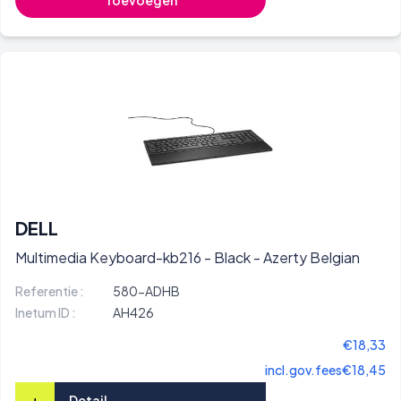
Toevoegen
DELL
Multimedia Keyboard-kb216 - Black - Azerty Belgian
Referentie :
580-ADHB
Inetum ID :
AH426
€18,33
incl.gov.fees
€18,45
+
Detail