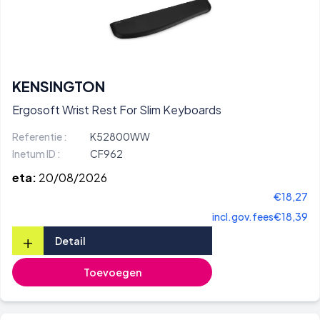
KENSINGTON
Ergosoft Wrist Rest For Slim Keyboards
Referentie :
K52800WW
Inetum ID :
CF962
eta:
20/08/2026
€18,27
incl.gov.fees
€18,39
+
Detail
Toevoegen