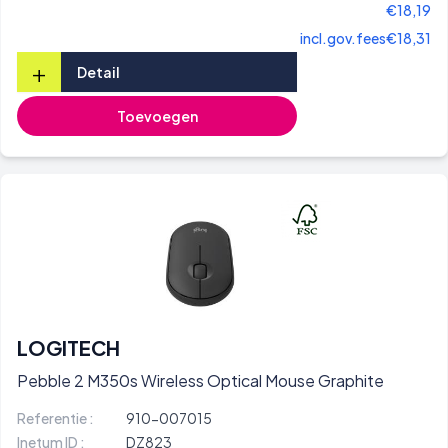
€18,19
incl.gov.fees
€18,31
+
Detail
Toevoegen
LOGITECH
Pebble 2 M350s Wireless Optical Mouse Graphite
Referentie :
910-007015
Inetum ID :
DZ823