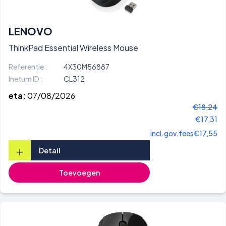
LENOVO
ThinkPad Essential Wireless Mouse
Referentie :
4X30M56887
Inetum ID :
CL312
eta:
07/08/2026
€18,24
€17,31
incl.gov.fees
€17,55
+
Detail
Toevoegen