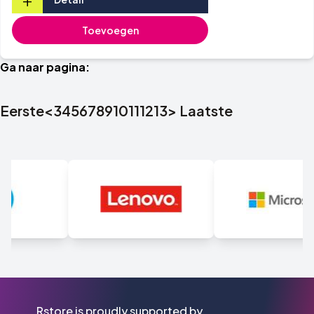
Toevoegen
Ga naar pagina:
Eerste
<
3
4
5
6
7
8
9
10
11
12
13
>
Laatste
Rstore is proudly supported by