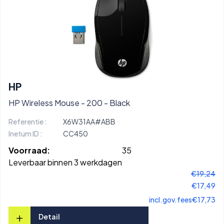
HP
HP Wireless Mouse - 200 - Black
Referentie :
X6W31AA#ABB
Inetum ID :
CC450
Voorraad:
35
Leverbaar binnen 3 werkdagen
€19,24
€17,49
incl.gov.fees
€17,73
+
Detail