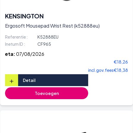
KENSINGTON
Ergosoft Mousepad Wrist Rest (k52888eu)
Referentie :
K52888EU
Inetum ID :
CF965
eta:
07/08/2026
€18,26
incl.gov.fees
€18,38
+
Detail
Toevoegen