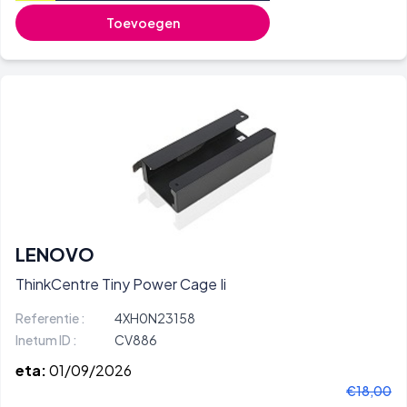
Toevoegen
LENOVO
ThinkCentre Tiny Power Cage Ii
Referentie :
4XH0N23158
Inetum ID :
CV886
eta:
01/09/2026
€18,00