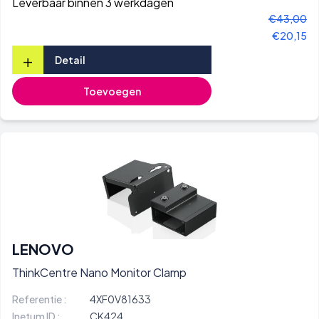
Leverbaar binnen 3 werkdagen
€43,00
€20,15
+
Detail
Toevoegen
LENOVO
ThinkCentre Nano Monitor Clamp
Referentie :
4XF0V81633
Inetum ID :
CK424