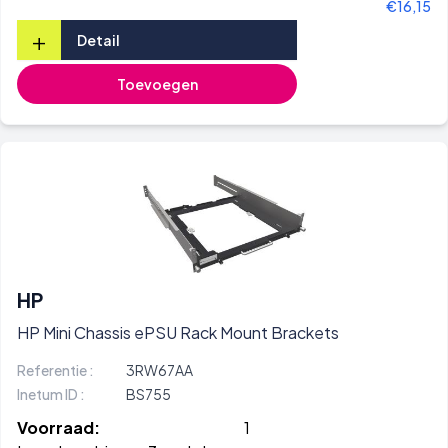
€16,15
+
Detail
Toevoegen
HP
HP Mini Chassis ePSU Rack Mount Brackets
Referentie :
3RW67AA
Inetum ID :
BS755
Voorraad:
1