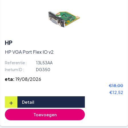
HP
HP VGA Port Flex IO v2
Referentie :
13L53AA
Inetum ID :
DG350
eta:
19/08/2026
€18,00
€12,52
+
Detail
Toevoegen