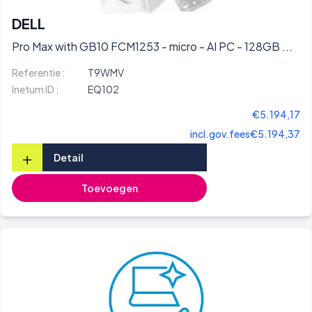
DELL
Pro Max with GB10 FCM1253 - micro - AI PC - 128GB ...
Referentie :
T9WMV
Inetum ID :
EQ102
€5.194,17
incl.gov.fees
€5.194,37
+
Detail
Toevoegen