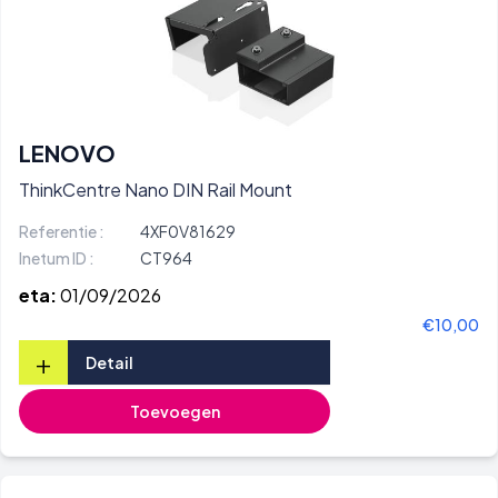
LENOVO
ThinkCentre Nano DIN Rail Mount
Referentie :
4XF0V81629
Inetum ID :
CT964
eta:
01/09/2026
€10,00
+
Detail
Toevoegen