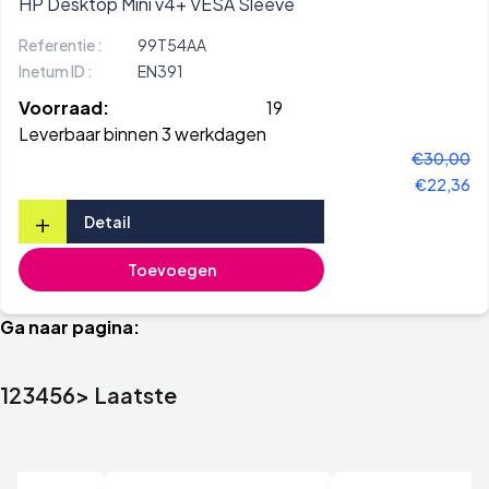
HP Desktop Mini v4+ VESA Sleeve
Referentie :
99T54AA
Inetum ID :
EN391
Voorraad:
19
Leverbaar binnen 3 werkdagen
€30,00
€22,36
+
Detail
Toevoegen
Ga naar pagina:
1
2
3
4
5
6
>
Laatste