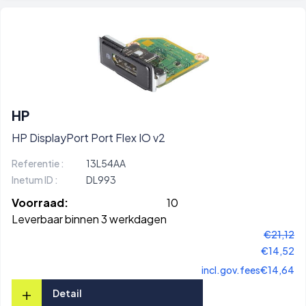
HP
HP DisplayPort Port Flex IO v2
Referentie :
13L54AA
Inetum ID :
DL993
Voorraad:
10
Leverbaar binnen 3 werkdagen
€21,12
€14,52
incl.gov.fees
€14,64
+
Detail